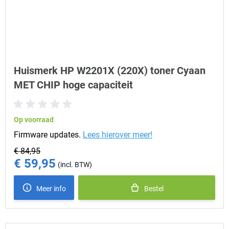
Huismerk HP W2201X (220X) toner Cyaan
MET CHIP hoge capaciteit
Op voorraad
Firmware updates.
Lees hierover meer!
€ 84,95
€ 59,95
Special Price
Meer info
Bestel