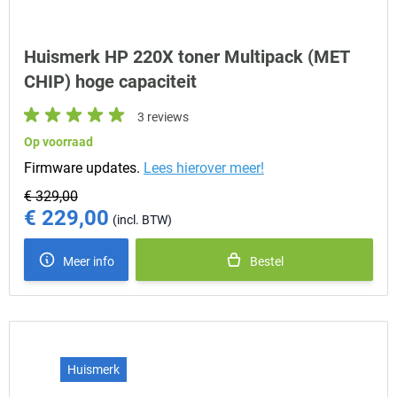
Huismerk HP 220X toner Multipack (MET
CHIP) hoge capaciteit
3 reviews
Op voorraad
Firmware updates.
Lees hierover meer!
€ 329,00
€ 229,00
Special Price
Meer info
Bestel
Huismerk