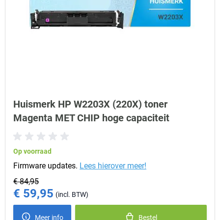
Huismerk HP W2203X (220X) toner
Magenta MET CHIP hoge capaciteit
Op voorraad
Firmware updates.
Lees hierover meer!
€ 84,95
€ 59,95
Special Price
Meer info
Bestel