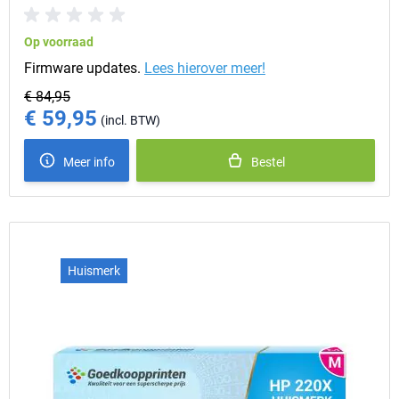
Op voorraad
Firmware updates.
Lees hierover meer!
€ 84,95
€ 59,95
Special Price
Meer info
Bestel
Huismerk