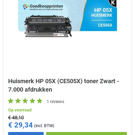
Huismerk HP 05X (CE505X) toner Zwart -
7.000 afdrukken
1 reviews
Op voorraad
€ 48,10
€ 29,34
Special Price