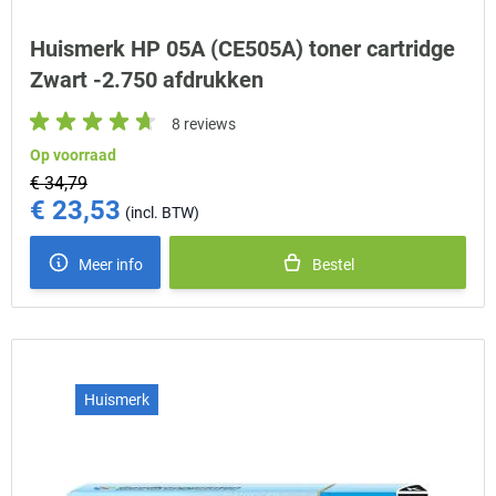
Huismerk HP 05A (CE505A) toner cartridge
Zwart -2.750 afdrukken
8 reviews
Op voorraad
€ 34,79
€ 23,53
Special Price
Meer info
Bestel
Huismerk