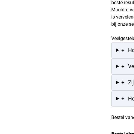
beste resul
Mocht u va
is vervele
bij onze s
Veelgestel
+
Ho
+
Ve
+
Zi
+
Ho
Bestel va