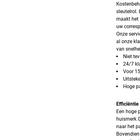
Kostenbehe
sleutelrol
maakt het 
uw corresp
Onze servi
al onze kl
van snelhe
Niet te
24/7 kl
Voor 15
Uitstek
Hoge pa
Efficiënti
Een hoge p
huismerk 0
naar het p
Bovendien 