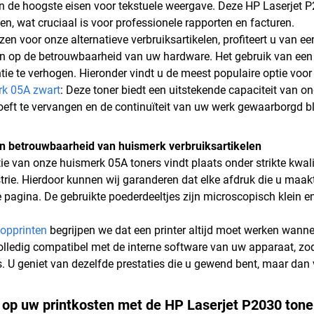
n de hoogste eisen voor tekstuele weergave. Deze HP Laserjet P2
nen, wat cruciaal is voor professionele rapporten en facturen.
zen voor onze alternatieve verbruiksartikelen, profiteert u van e
ren op de betrouwbaarheid van uw hardware. Het gebruik van een
ntie te verhogen. Hieronder vindt u de meest populaire optie voor
rk 05A zwart
: Deze toner biedt een uitstekende capaciteit van 
oeft te vervangen en de continuïteit van uw werk gewaarborgd bli
en betrouwbaarheid van huismerk verbruiksartikelen
ie van onze huismerk 05A toners vindt plaats onder strikte kwali
trie. Hierdoor kunnen wij garanderen dat elke afdruk die u maakt 
te pagina. De gebruikte poederdeeltjes zijn microscopisch klein 
opprinten
begrijpen we dat een printer altijd moet werken wann
volledig compatibel met de interne software van uw apparaat, zod
. U geniet van dezelfde prestaties die u gewend bent, maar dan vo
op uw printkosten met de HP Laserjet P2030 toner