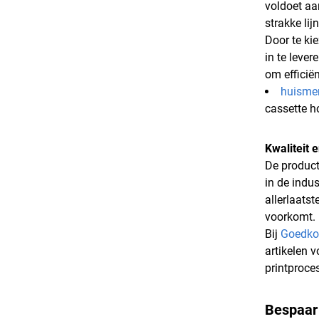
voldoet aa
strakke lij
Door te kie
in te leve
om efficië
huisme
cassette h
Kwaliteit 
De product
in de indus
allerlaats
voorkomt.
Bij
Goedko
artikelen 
printproces
Bespaar 