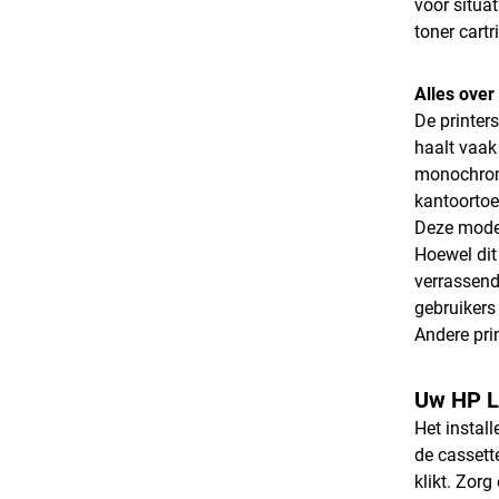
voor situa
toner cartr
Alles over
De printer
haalt vaak
monochrome
kantoorto
Deze model
Hoewel dit
verrassend
gebruikers
Andere pri
Uw HP La
Het instal
de cassett
klikt. Zorg