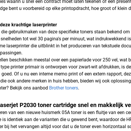
ties waarin u snel een contract moet laten tekenen of een prese
idge bent u voorbereid op elke printopdracht, hoe groot of klein d
 deze krachtige laserprinter
s die gebruikmaken van deze specifieke toners staan bekend om h
 snelheden tot wel 30 pagina's per minuut, wat indrukwekkend is
 laserprinter die uitblinkt in het produceren van tekstuele doc
epassingen.
len beschikken meestal over een papierlade voor 250 vel, wat bet
 type printer primair is ontworpen voor zwart-wit afdrukken, is 
 goed. Of u nu een interne memo print of een extern rapport, deze
 die ook andere merken in huis hebben, bieden wij ook oplossin
nter? Bekijk ons aanbod
Brother toners
.
serjet P2030 toner cartridge snel en makkelijk v
leren van een nieuwe huismerk 05A toner is een fluitje van een c
e is identiek aan de varianten die u gewend bent, waardoor de H
 er bij het vervangen altijd voor dat u de toner even horizontaal