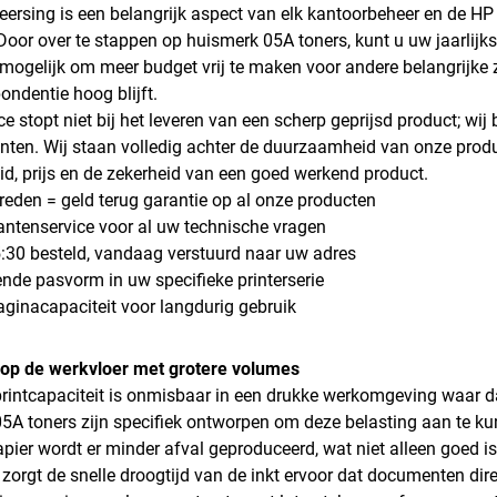
ersing is een belangrijk aspect van elk kantoorbeheer en de HP L
. Door over te stappen op huismerk 05A toners, kunt u uw jaarlijk
mogelijk om meer budget vrij te maken voor andere belangrijke 
ondentie hoog blijft.
ce stopt niet bij het leveren van een scherp geprijsd product; wi
anten. Wij staan volledig achter de duurzaamheid van onze pro
id, prijs en de zekerheid van een goed werkend product.
vreden = geld terug garantie op al onze producten
antenservice voor al uw technische vragen
:30 besteld, vandaag verstuurd naar uw adres
ende pasvorm in uw specifieke printerserie
ginacapaciteit voor langdurig gebruik
e op de werkvloer met grotere volumes
rintcapaciteit is onmisbaar in een drukke werkomgeving waar d
5A toners zijn specifiek ontworpen om deze belasting aan te kun
apier wordt er minder afval geproduceerd, wat niet alleen goed 
zorgt de snelle droogtijd van de inkt ervoor dat documenten direc