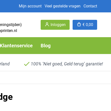
Mijn account
Veel gestelde vragen
Contact
eningstijden)
Inloggen
€ 0,00
printen.nl
Klantenservice
Blog
rland
100% ‘Niet goed, Geld terug’ garantie!
idge