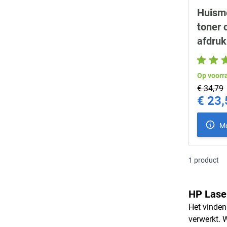
Huism
toner 
afdru
Op voorr
€ 34,79
€ 23,
Special Pr
Me
1
product
HP Laser
Het vinden
verwerkt. 