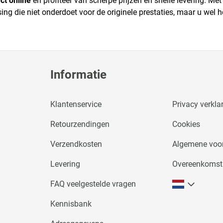
ct online
en profiteer van scherpe prijzen en snelle levering. M
ing die niet onderdoet voor de originele prestaties, maar u wel 
Informatie
Klantenservice
Privacy verkla
Retourzendingen
Cookies
Verzendkosten
Algemene voo
Levering
Overeenkomst
FAQ veelgestelde vragen
Kennisbank