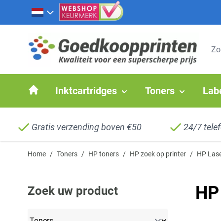
Ga naar de inhoud
Inktcartridges
Toners
Lab
Gratis verzending boven €50
24/7 tele
Home
/
Toners
/
HP toners
/
HP zoek op printer
/
HP Lase
HP 
Zoek uw product