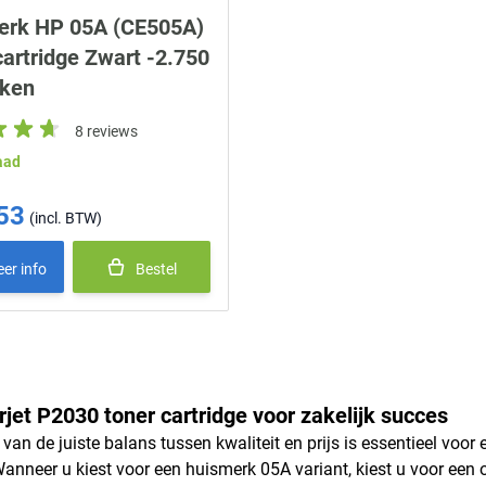
erk HP 05A (CE505A)
cartridge Zwart -2.750
kken
8 reviews
aad
53
ice
er info
Bestel
jet P2030 toner cartridge voor zakelijk succes
 van de juiste balans tussen kwaliteit en prijs is essentieel voo
Wanneer u kiest voor een huismerk 05A variant, kiest u voor een 