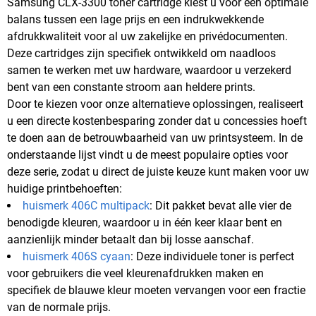
Samsung CLX-3300 toner cartridge kiest u voor een optimale
balans tussen een lage prijs en een indrukwekkende
afdrukkwaliteit voor al uw zakelijke en privédocumenten.
Deze cartridges zijn specifiek ontwikkeld om naadloos
samen te werken met uw hardware, waardoor u verzekerd
bent van een constante stroom aan heldere prints.
Door te kiezen voor onze alternatieve oplossingen, realiseert
u een directe kostenbesparing zonder dat u concessies hoeft
te doen aan de betrouwbaarheid van uw printsysteem. In de
onderstaande lijst vindt u de meest populaire opties voor
deze serie, zodat u direct de juiste keuze kunt maken voor uw
huidige printbehoeften:
huismerk 406C multipack
: Dit pakket bevat alle vier de
benodigde kleuren, waardoor u in één keer klaar bent en
aanzienlijk minder betaalt dan bij losse aanschaf.
huismerk 406S cyaan
: Deze individuele toner is perfect
voor gebruikers die veel kleurenafdrukken maken en
specifiek de blauwe kleur moeten vervangen voor een fractie
van de normale prijs.