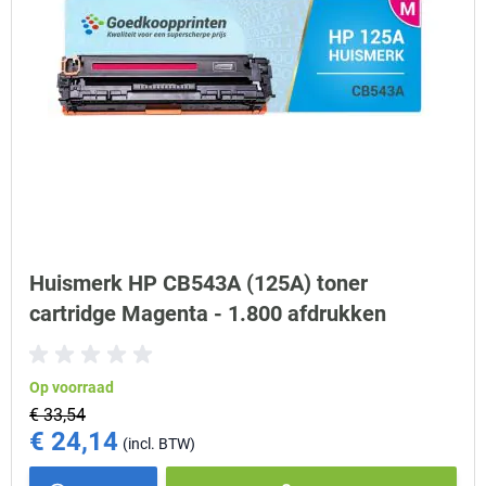
Huismerk HP CB543A (125A) toner
cartridge Magenta - 1.800 afdrukken
Op voorraad
€ 33,54
€ 24,14
Special Price