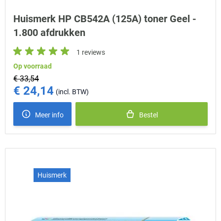
Huismerk HP CB542A (125A) toner Geel -
1.800 afdrukken
1 reviews
Op voorraad
€ 33,54
€ 24,14
Special Price
Meer info
Bestel
Huismerk