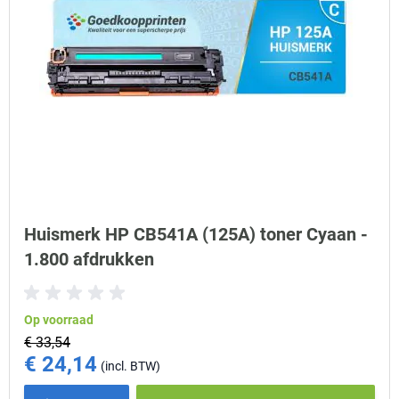
Huismerk HP CB541A (125A) toner Cyaan -
1.800 afdrukken
Op voorraad
€ 33,54
€ 24,14
Special Price