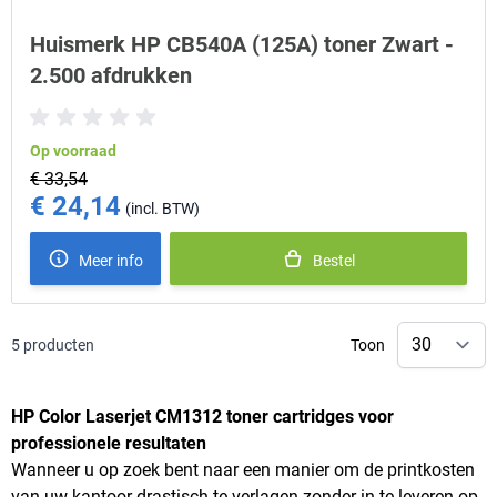
Huismerk HP CB540A (125A) toner Zwart -
2.500 afdrukken
Op voorraad
€ 33,54
€ 24,14
Special Price
Meer info
Bestel
5
producten
Toon
HP Color Laserjet CM1312 toner cartridges voor
professionele resultaten
Wanneer u op zoek bent naar een manier om de printkosten
van uw kantoor drastisch te verlagen zonder in te leveren op