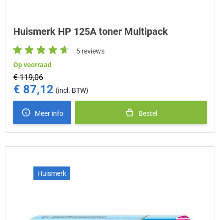
Huismerk HP 125A toner Multipack
5 reviews
Op voorraad
€ 119,06
€ 87,12
Special Price
Meer info
Bestel
Huismerk