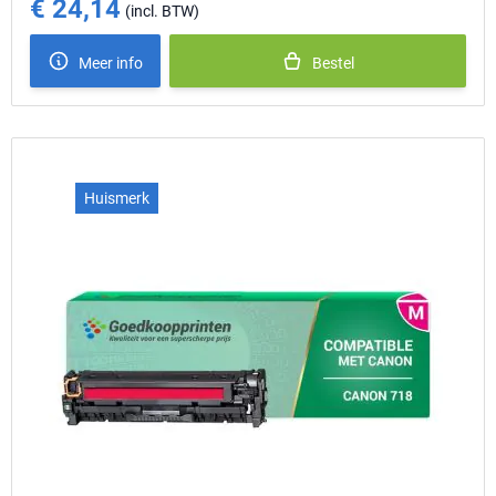
€ 24,14
Special Price
Meer info
Bestel
Huismerk