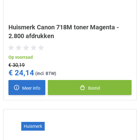
Huismerk Canon 718M toner Magenta -
2.800 afdrukken
Op voorraad
€ 30,19
€ 24,14
Special Price
Meer info
Bestel
Huismerk