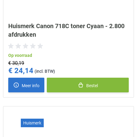
Huismerk Canon 718C toner Cyaan - 2.800
afdrukken
Op voorraad
€ 30,19
€ 24,14
Special Price
Meer info
Bestel
Huismerk