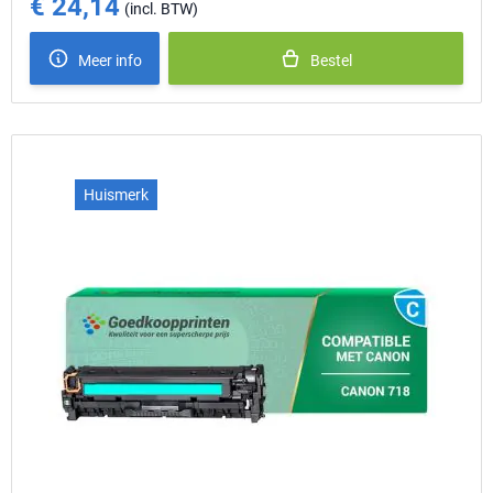
€ 24,14
Special Price
Meer info
Bestel
Huismerk