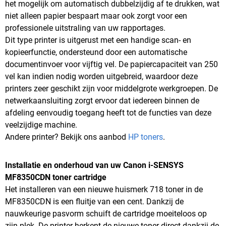
het mogelijk om automatisch dubbelzijdig af te drukken, wat
niet alleen papier bespaart maar ook zorgt voor een
professionele uitstraling van uw rapportages.
Dit type printer is uitgerust met een handige scan- en
kopieerfunctie, ondersteund door een automatische
documentinvoer voor vijftig vel. De papiercapaciteit van 250
vel kan indien nodig worden uitgebreid, waardoor deze
printers zeer geschikt zijn voor middelgrote werkgroepen. De
netwerkaansluiting zorgt ervoor dat iedereen binnen de
afdeling eenvoudig toegang heeft tot de functies van deze
veelzijdige machine.
Andere printer? Bekijk ons aanbod
HP toners
.
Installatie en onderhoud van uw Canon i-SENSYS
MF8350CDN toner cartridge
Het installeren van een nieuwe huismerk 718 toner in de
MF8350CDN is een fluitje van een cent. Dankzij de
nauwkeurige pasvorm schuift de cartridge moeiteloos op
zijn plek. De printer herkent de nieuwe toner direct dankzij de