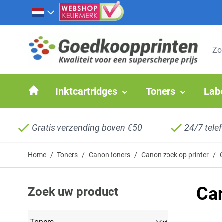
Ga naar de inhoud
Inktcartridges
Toners
Lab
Gratis verzending boven €50
24/7 tele
Home
/
Toners
/
Canon toners
/
Canon zoek op printer
/
Ca
Zoek uw product