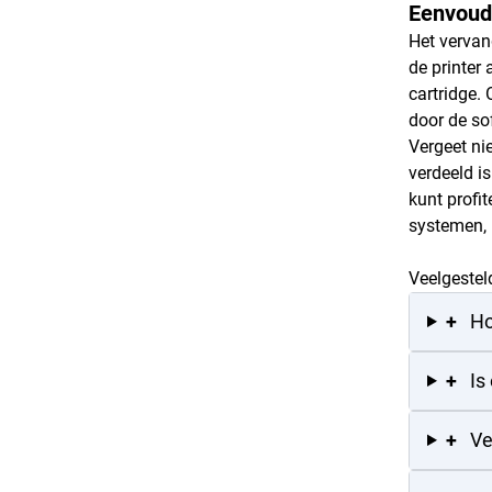
Eenvoudi
Het vervan
de printer
cartridge.
door de so
Vergeet ni
verdeeld is
kunt profi
systemen, 
Veelgestel
+
Ho
+
Is
+
Ve