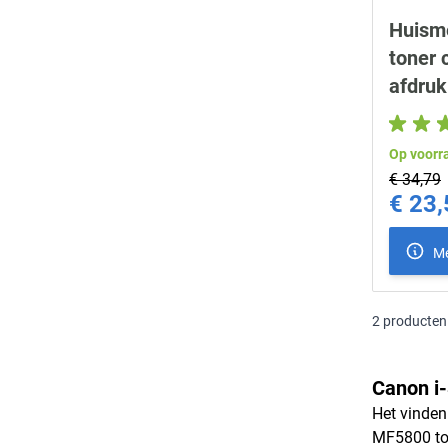
Huism
toner 
afdruk
Op voorr
€ 34,79
€ 23,
Special Pr
Me
2
producten
Canon i
Het vinden
MF5800 ton