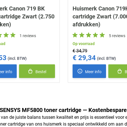
erk Canon 719 BK
Huismerk Canon 719H
cartridge Zwart (2.750
cartridge Zwart (7.00
ken)
afdrukken)
1 reviews
5 reviews
aad
Op voorraad
€ 34,79
53
€ 29,34
ice
Special Price
er info
Bestel
Meer info
B
-SENSYS MF5800 toner cartridge — Kostenbespare
 van de juiste balans tussen kwaliteit en prijs is essentieel v
er cartridge van ons huismerk is speciaal ontwikkeld om aan de