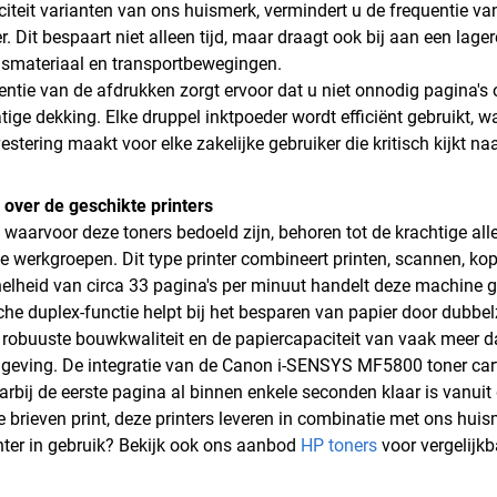
iteit varianten van ons huismerk, vermindert u de frequentie v
er. Dit bespaart niet alleen tijd, maar draagt ook bij aan een la
smateriaal en transportbewegingen.
entie van de afdrukken zorgt ervoor dat u niet onnodig pagina's 
tige dekking. Elke druppel inktpoeder wordt efficiënt gebruikt,
stering maakt voor elke zakelijke gebruiker die kritisch kijkt na
 over de geschikte printers
 waarvoor deze toners bedoeld zijn, behoren tot de krachtige alle
e werkgroepen. Dit type printer combineert printen, scannen, k
nelheid van circa 33 pagina's per minuut handelt deze machine 
he duplex-functie helpt bij het besparen van papier door dubbelz
 robuuste bouwkwaliteit en de papiercapaciteit van vaak meer da
eving. De integratie van de Canon i-SENSYS MF5800 toner cart
aarbij de eerste pagina al binnen enkele seconden klaar is vanui
 brieven print, deze printers leveren in combinatie met ons huism
nter in gebruik? Bekijk ook ons aanbod
HP toners
voor vergelijkb