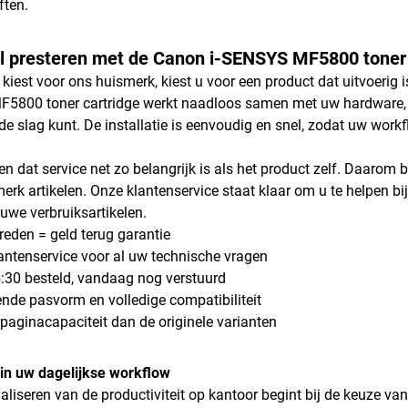
ften.
l presteren met de Canon i-SENSYS MF5800 toner 
iest voor ons huismerk, kiest u voor een product dat uitvoerig is
800 toner cartridge werkt naadloos samen met uw hardware, w
 de slag kunt. De installatie is eenvoudig en snel, zodat uw wor
en dat service net zo belangrijk is als het product zelf. Daarom 
rk artikelen. Onze klantenservice staat klaar om u te helpen bij
uwe verbruiksartikelen.
vreden = geld terug garantie
antenservice voor al uw technische vragen
:30 besteld, vandaag nog verstuurd
ende pasvorm en volledige compatibiliteit
paginacapaciteit dan de originele varianten
e in uw dagelijkse workflow
liseren van de productiviteit op kantoor begint bij de keuze van