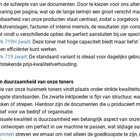
n de scherpte van uw documenten. Door te kiezen voor ons alterna
aring per pagina, wat op de lange termijn een groot verschil m
baarheid van onze producten staat centraal, zodat u zorgeloos k
kstverslagen, facturen of interne memo's, de resultaten zijn cons
t vindt u verschillende opties die perfect aansluiten bij uw spe
rk 719H zwart
: Deze toner met hoge capaciteit biedt maar liefs
en efficiënter kunt werken.
rk 719 zwart
: De standaard variant is ideaal voor dagelijks geb
itstekende prijs-kwaliteitverhouding.
en duurzaamheid van onze toners
ie van onze huismerk toners vindt plaats onder strikte kwaliteit
ste standaarden. De zwarte inktpoeder is fijn van structuur, wat 
kken of strepen. Hierdoor zijn de documenten die u produceert 
ief voor uw bedrijf of organisatie.
isuele kwaliteit is duurzaamheid een belangrijk aspect van onze 
 ontworpen om perfect in uw machine te passen, wat slijtage aan
rinten
streven we ernaar om niet alleen de goedkoopste te zijn