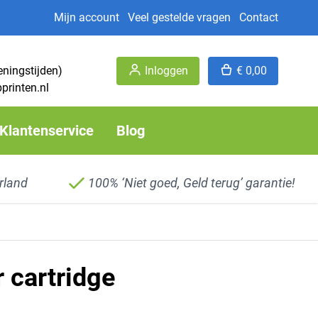
Mijn account
Veel gestelde vragen
Contact
eningstijden)
Inloggen
€ 0,00
printen.nl
Klantenservice
Blog
rland
100% ‘Niet goed, Geld terug’ garantie!
 cartridge