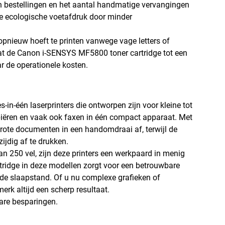
an bestellingen en het aantal handmatige vervangingen
gere ecologische voetafdruk door minder
opnieuw hoeft te printen vanwege vage letters of
 wat de Canon i-SENSYS MF5800 toner cartridge tot een
ar de operationele kosten.
s-in-één laserprinters die ontworpen zijn voor kleine tot
opiëren en vaak ook faxen in één compact apparaat. Met
grote documenten in een handomdraai af, terwijl de
ijdig af te drukken.
n 250 vel, zijn deze printers een werkpaard in menig
ridge in deze modellen zorgt voor een betrouwbare
t de slaapstand. Of u nu complexe grafieken of
erk altijd een scherp resultaat.
are besparingen.