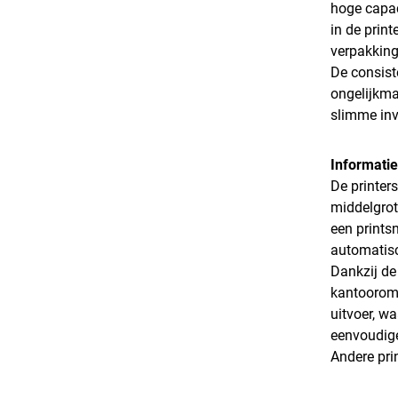
hoge capac
in de print
verpakking
De consist
ongelijkma
slimme inve
Informatie
De printers
middelgrot
een prints
automatisc
Dankzij de
kantooromg
uitvoer, w
eenvoudige
Andere pri