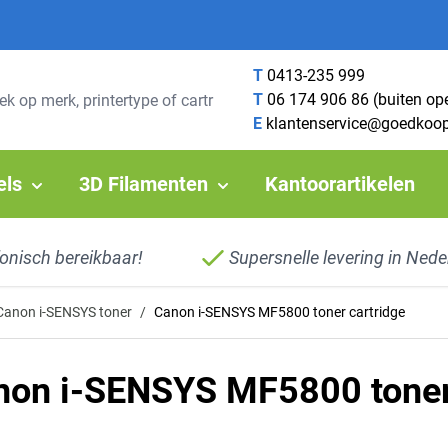
T
0413-235 999
T
06 174 906 86 (buiten op
E
klantenservice@goedkoop
els
3D Filamenten
Kantoorartikelen
fonisch bereikbaar!
Supersnelle levering in Nede
Canon i-SENSYS toner
/
Canon i-SENSYS MF5800 toner cartridge
non i-SENSYS MF5800 toner