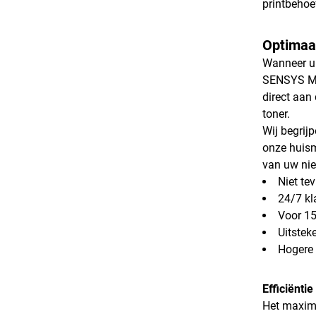
printbehoe
Optimaa
Wanneer u k
SENSYS MF5
direct aan
toner.
Wij begrijp
onze huisme
van uw nie
Niet te
24/7 kl
Voor 15
Uitstek
Hogere 
Efficiënti
Het maxima