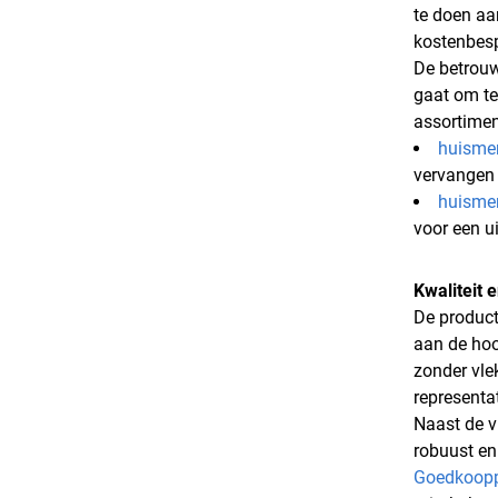
te doen aa
kostenbesp
De betrouw
gaat om te
assortimen
huisme
vervangen 
huisme
voor een u
Kwaliteit 
De product
aan de hoog
zonder vle
representat
Naast de v
robuust en
Goedkoopp