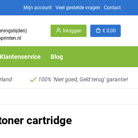
Mijn account
Veel gestelde vragen
Contact
eningstijden)
Inloggen
€ 0,00
printen.nl
Klantenservice
Blog
rland
100% ‘Niet goed, Geld terug’ garantie!
ner cartridge