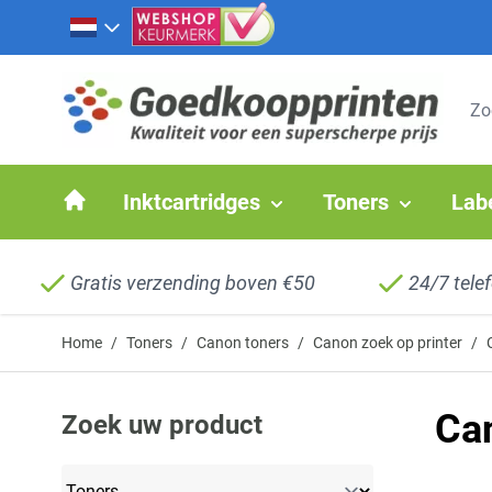
Ga naar de inhoud
Inktcartridges
Toners
Lab
Gratis verzending boven €50
24/7 tele
Home
/
Toners
/
Canon toners
/
Canon zoek op printer
/
Ca
Zoek uw product