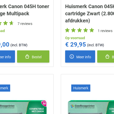
erk Canon 045H toner
Huismerk Canon 045H
dge Multipack
cartridge Zwart (2.80
afdrukken)
7 reviews
aad
1 reviews
Op voorraad
9,00
€ 29,95
er info
Bestel
Meer info
B
smerk
Huismerk