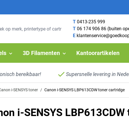
T
0413-235 999
T
06 174 906 86 (buiten op
E
klantenservice@goedkoop
els
3D Filamenten
Kantoorartikelen
fonisch bereikbaar!
Supersnelle levering in Nede
Canon i-SENSYS toner
/
Canon i-SENSYS LBP613CDW toner cartridge
non i-SENSYS LBP613CDW to