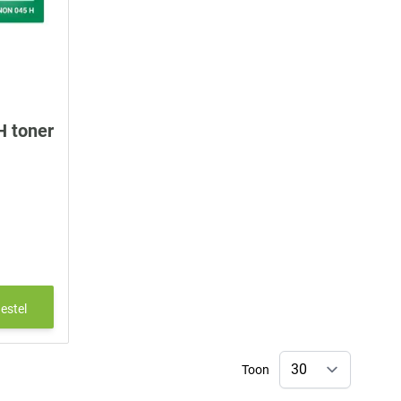
 toner
estel
Toon