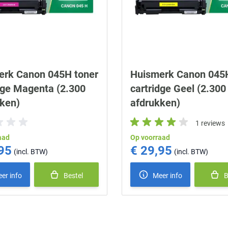
erk Canon 045H toner
Huismerk Canon 045H
dge Magenta (2.300
cartridge Geel (2.300
ken)
afdrukken)
1 reviews
aad
Op voorraad
95
€ 29,95
er info
Bestel
Meer info
B