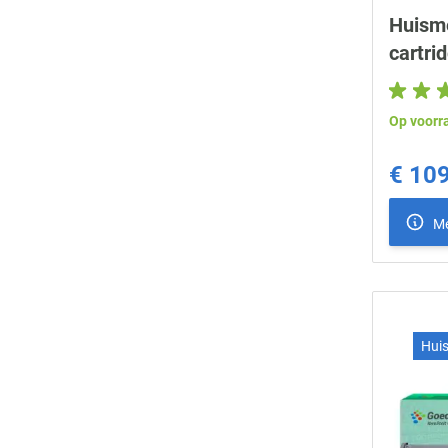
Huism
cartri
Op voorr
€ 10
Me
Hui