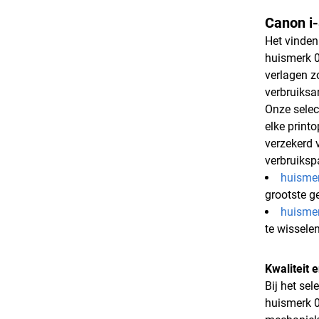
Canon i-
Het vinden
huismerk 0
verlagen z
verbruiksa
Onze selec
elke print
verzekerd v
verbruiksp
huismer
grootste g
huismer
te wissele
Kwaliteit
Bij het se
huismerk 0