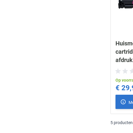
Huism
cartri
afdruk
Op voorr
€ 29,
Me
5
producten