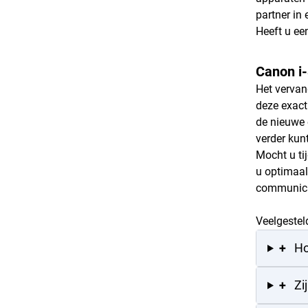
partner in
Heeft u ee
Canon i
Het vervan
deze exact
de nieuwe e
verder ku
Mocht u ti
u optimaal
communicat
Veelgestel
+
Ho
+
Zi