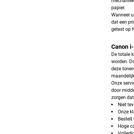
mechanieke
papier.
Wanneer u 
dat een pr
getest op 
Canon i
De totale 
worden. Do
deze toner
maandelijk
Onze servi
door midde
zorgen dat 
Niet te
Onze kl
Bestelt
Hoge ca
Volledi