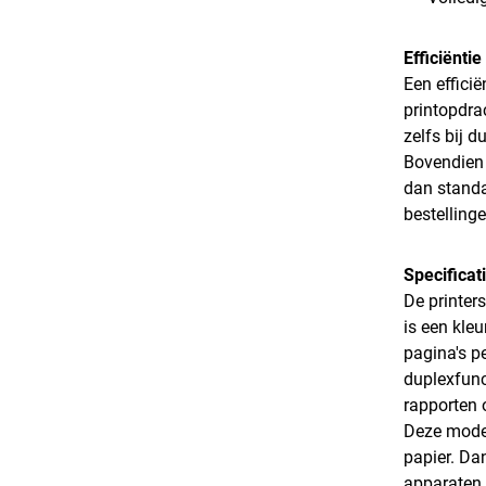
Efficiënti
Een effici
printopdra
zelfs bij d
Bovendien 
dan standa
bestelling
Specificat
De printer
is een kle
pagina's p
duplexfunc
rapporten 
Deze model
papier. Da
apparaten 