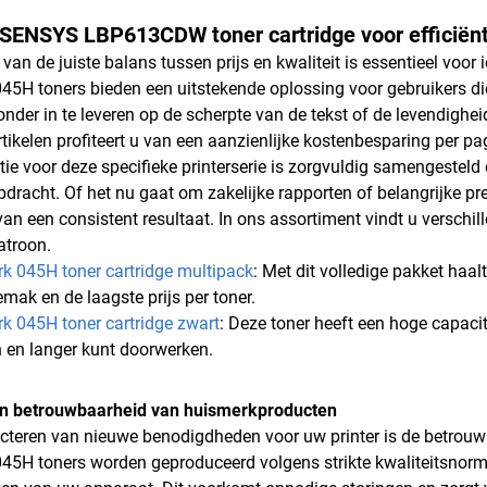
SENSYS LBP613CDW toner cartridge voor efficiënt
 van de juiste balans tussen prijs en kwaliteit is essentieel voo
45H toners bieden een uitstekende oplossing voor gebruikers die
onder in te leveren op de scherpte van de tekst of de levendighei
rtikelen profiteert u van een aanzienlijke kostenbesparing per pa
tie voor deze specifieke printerserie is zorgvuldig samengeste
opdracht. Of het nu gaat om zakelijke rapporten of belangrijke p
an een consistent resultaat. In ons assortiment vindt u verschill
atroon.
k 045H toner cartridge multipack
: Met dit volledige pakket haalt
emak en de laagste prijs per toner.
k 045H toner cartridge zwart
: Deze toner heeft een hoge capaci
n en langer kunt doorwerken.
 en betrouwbaarheid van huismerkproducten
lecteren van nieuwe benodigdheden voor uw printer is de betrou
45H toners worden geproduceerd volgens strikte kwaliteitsnor