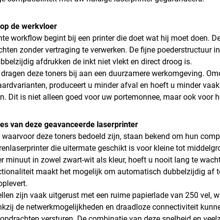
e op de werkvloer
ënte workflow begint bij een printer die doet wat hij moet doen.
chten zonder vertraging te verwerken. De fijne poederstructuur in
ubbelzijdig afdrukken de inkt niet vlekt en direct droog is.
dragen deze toners bij aan een duurzamere werkomgeving. Omd
ardvarianten, produceert u minder afval en hoeft u minder vaak
en. Dit is niet alleen goed voor uw portemonnee, maar ook voor h
ies van deze geavanceerde laserprinter
s waarvoor deze toners bedoeld zijn, staan bekend om hun compa
urenlaserprinter die uitermate geschikt is voor kleine tot middel
er minuut in zowel zwart-wit als kleur, hoeft u nooit lang te 
tionaliteit maakt het mogelijk om automatisch dubbelzijdig af t
oplevert.
len zijn vaak uitgerust met een ruime papierlade van 250 vel, wa
nkzij de netwerkmogelijkheden en draadloze connectiviteit kunn
opdrachten versturen. De combinatie van deze snelheid en veelz