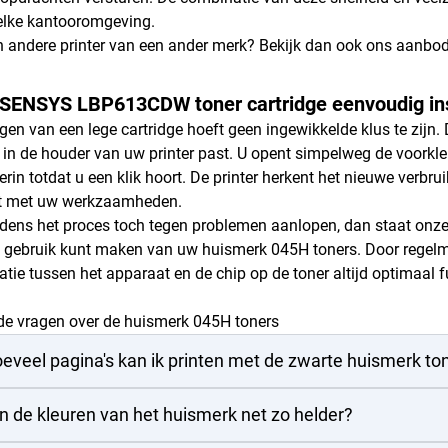
 elke kantooromgeving.
n andere printer van een ander merk? Bekijk dan ook ons aanbo
-SENSYS LBP613CDW toner cartridge eenvoudig ins
gen van een lege cartridge hoeft geen ingewikkelde klus te zijn.
 in de houder van uw printer past. U opent simpelweg de voorklep
rin totdat u een klik hoort. De printer herkent het nieuwe verbru
nt met uw werkzaamheden.
jdens het proces toch tegen problemen aanlopen, dan staat onze o
 gebruik kunt maken van uw huismerk 045H toners. Door regelmati
ie tussen het apparaat en de chip op de toner altijd optimaal f
de vragen over de huismerk 045H toners
eveel pagina's kan ik printen met de zwarte huismerk to
jn de kleuren van het huismerk net zo helder?