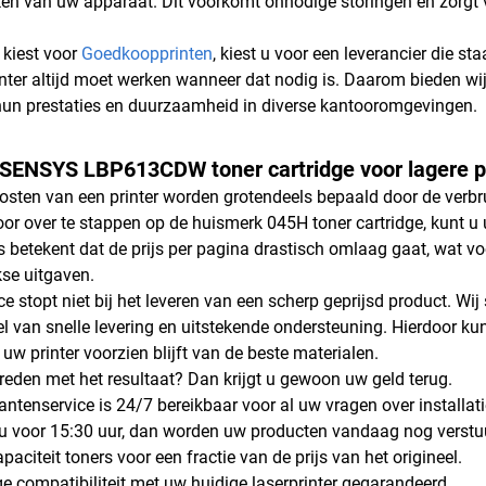
n van uw apparaat. Dit voorkomt onnodige storingen en zorgt v
kiest voor
Goedkoopprinten
, kiest u voor een leverancier die st
inter altijd moet werken wanneer dat nodig is. Daarom bieden wij
hun prestaties en duurzaamheid in diverse kantooromgevingen.
-SENSYS LBP613CDW toner cartridge voor lagere p
kosten van een printer worden grotendeels bepaald door de verbr
or over te stappen op de huismerk 045H toner cartridge, kunt u 
s betekent dat de prijs per pagina drastisch omlaag gaat, wat vo
se uitgaven.
ce stopt niet bij het leveren van een scherp geprijsd product. Wi
l van snelle levering en uitstekende ondersteuning. Hierdoor kunt
uw printer voorzien blijft van de beste materialen.
vreden met het resultaat? Dan krijgt u gewoon uw geld terug.
antenservice is 24/7 bereikbaar voor al uw vragen over installati
 u voor 15:30 uur, dan worden uw producten vandaag nog verstu
paciteit toners voor een fractie van de prijs van het origineel.
ge compatibiliteit met uw huidige laserprinter gegarandeerd.