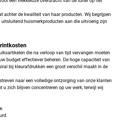
oor een vlekkeloze overdracht van de toner op het
aat achter de kwaliteit van haar producten. Wij begrijpen
 uitsluitend huismerkproducten aan die uitvoerig zijn
rintkosten
uiksartikelen die na verloop van tijd vervangen moeten
uw budget effectiever beheren. De hoge capaciteit van
oral bij kleurafdrukken een groot verschil maakt in de
j streven naar een volledige ontzorging van onze klanten
 u zich blijven concentreren op uw werk, terwijl wij
e.
urd.