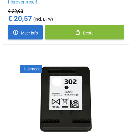
hierover meer!
€ 22,93
€ 20,57
Special Price
Meer info
Bestel
Huismerk