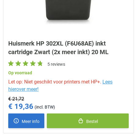
Huismerk HP 302XL (F6U68AE) inkt
cartridge Zwart (2x meer inkt) 20 ML
5 reviews
Op voorraad
Let op: Niet geschikt voor printers met HP+.
Lees
hierover meer!
€ 21,72
€ 19,36
Special Price
Meer info
Bestel