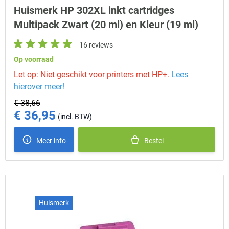
Huismerk HP 302XL inkt cartridges
Multipack Zwart (20 ml) en Kleur (19 ml)
16 reviews
Op voorraad
Let op: Niet geschikt voor printers met HP+.
Lees
hierover meer!
€ 38,66
€ 36,95
Special Price
Meer info
Bestel
Huismerk