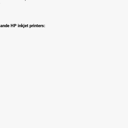
7
nde HP inkjet printers: