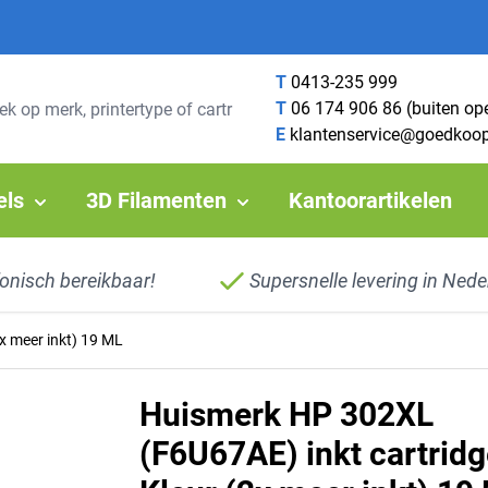
T
0413-235 999
T
06 174 906 86 (buiten op
E
klantenservice@goedkoop
els
3D Filamenten
Kantoorartikelen
fonisch bereikbaar!
Supersnelle levering in Nede
x meer inkt) 19 ML
Huismerk HP 302XL
(F6U67AE) inkt cartrid