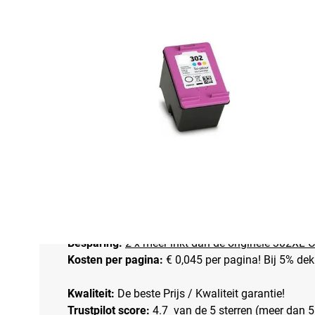
Omschrijving
Huismerk HP 302XL (HP F6U67AE) inkt cart
Staat:
Remanufactered
Met Slimme Chip:
Geeft inkt niveau nauwkeurig w
Capaciteit:
Hoge capaciteit versie
Inhoud:
Kleuren 19 ml
Aantal afdrukken:
Kleuren 500 afdrukken bij 5% 
Besparing:
2 x meer inkt dan de originele 302XL C
Kosten per pagina:
€ 0,045 per pagina! Bij 5% dek
Kwaliteit:
De beste Prijs / Kwaliteit garantie!
Trustpilot score:
4.7 van de 5 sterren (meer dan 5