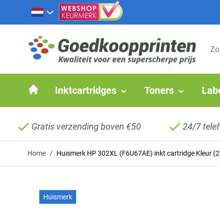
Ga naar de inhoud
Inktcartridges
Toners
Lab
Gratis verzending boven €50
24/7 tele
Home
/
Huismerk HP 302XL (F6U67AE) inkt cartridge Kleur (2
Huismerk