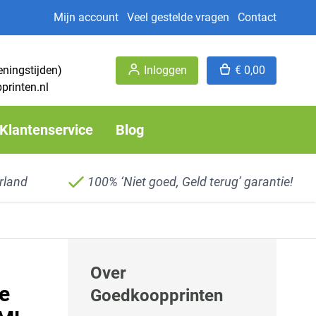
Mijn account
Veel gestelde vragen
Contact
eningstijden)
Inloggen
€ 0,00
printen.nl
Klantenservice
Blog
rland
100% ‘Niet goed, Geld terug’ garantie!
Over
ge
Goedkoopprinten