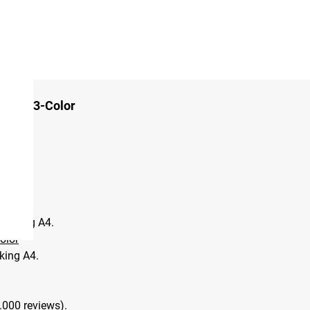
ridge 3-Color
eer.
dekking A4.
olor
king A4.
.000 reviews).