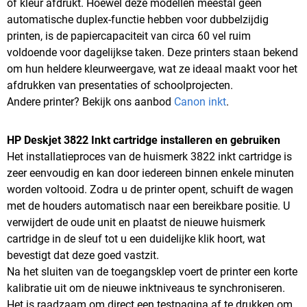
of kleur afdrukt. Hoewel deze modellen meestal geen
automatische duplex-functie hebben voor dubbelzijdig
printen, is de papiercapaciteit van circa 60 vel ruim
voldoende voor dagelijkse taken. Deze printers staan bekend
om hun heldere kleurweergave, wat ze ideaal maakt voor het
afdrukken van presentaties of schoolprojecten.
Andere printer? Bekijk ons aanbod
Canon inkt
.
HP Deskjet 3822 Inkt cartridge installeren en gebruiken
Het installatieproces van de huismerk 3822 inkt cartridge is
zeer eenvoudig en kan door iedereen binnen enkele minuten
worden voltooid. Zodra u de printer opent, schuift de wagen
met de houders automatisch naar een bereikbare positie. U
verwijdert de oude unit en plaatst de nieuwe huismerk
cartridge in de sleuf tot u een duidelijke klik hoort, wat
bevestigt dat deze goed vastzit.
Na het sluiten van de toegangsklep voert de printer een korte
kalibratie uit om de nieuwe inktniveaus te synchroniseren.
Het is raadzaam om direct een testpagina af te drukken om