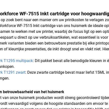
rkforce WF-7515 Inkt cartridge voor hoogwaardige
op zoek bent naar een manier om uw printkosten te verlagen zon
orkforce WF-7515 Inkt cartridge van ons huismerk de ideale opl
amen te werken met uw printer, waarbij de focus ligt op een opti
espaart u direct op uw verbruiksartikelen, wat essentieel is voor
erk varianten bieden een betrouwbare prestatie bij elke printopd
of kleurrijke presentaties, de inkt droogt snel en vlekt niet. Hi
rk T1295 multipack
: Dit pakket bevat alle benodigde kleuren in 
aankopen.
rk T1291 zwart
: Deze zwarte cartridge bevat maar liefst 15ML i
angen.
en betrouwbaarheid van het huismerk
it van onze huismerk producten wordt streng gecontroleerd tijd
wordt vervaardigd volgens de hoogste standaarden om ervoor te zo