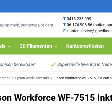
T
0413-235 999
T
06 174 906 86 (buiten op
E
klantenservice@goedkoop
els
3D Filamenten
Kantoorartikelen
fonisch bereikbaar!
Supersnelle levering in Nede
printer
/
Epson WorkForce inkt
/
Epson Workforce WF-7515 Inkt cartr
son Workforce WF-7515 Inkt