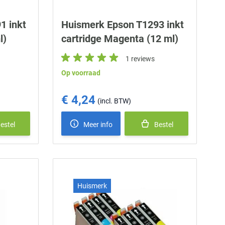
1 inkt
Huismerk Epson T1293 inkt
l)
cartridge Magenta (12 ml)
1 reviews
Op voorraad
€ 4,24
estel
Meer info
Bestel
Huismerk