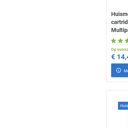
Huisme
cartri
Multip
Op voorr
€ 14,
Me
Hui