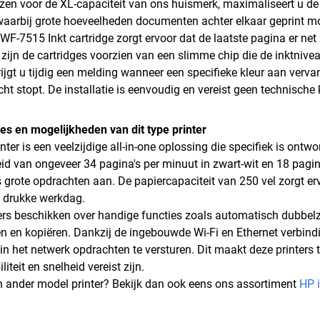
ezen voor de XL-capaciteit van ons huismerk, maximaliseert u de 
waarbij grote hoeveelheden documenten achter elkaar geprint 
F-7515 Inkt cartridge zorgt ervoor dat de laatste pagina er net z
zijn de cartridges voorzien van een slimme chip die de inktni
rijgt u tijdig een melding wanneer een specifieke kleur aan verva
ht stopt. De installatie is eenvoudig en vereist geen technische 
ies en mogelijkheden van dit type printer
inter is een veelzijdige all-in-one oplossing die specifiek is o
eid van ongeveer 34 pagina's per minuut in zwart-wit en 18 pagin
 grote opdrachten aan. De papiercapaciteit van 250 vel zorgt ervo
n drukke werkdag.
ers beschikken over handige functies zoals automatisch dubbel
n en kopiëren. Dankzij de ingebouwde Wi-Fi en Ethernet verbind
in het netwerk opdrachten te versturen. Dit maakt deze printers 
liteit en snelheid vereist zijn.
n ander model printer? Bekijk dan ook eens ons assortiment
HP 