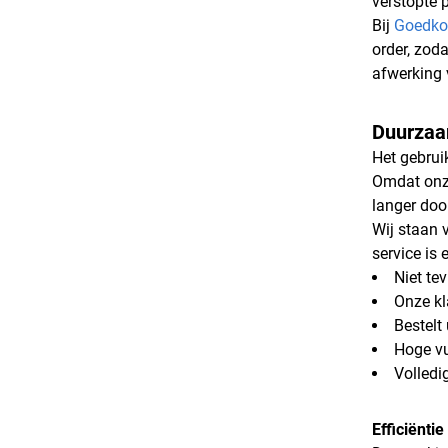
verstopte p
Bij
Goedko
order, zod
afwerking 
Duurzaam
Het gebrui
Omdat onze
langer doo
Wij staan 
service is
Niet te
Onze kl
Bestelt
Hoge vu
Volledi
Efficiënti