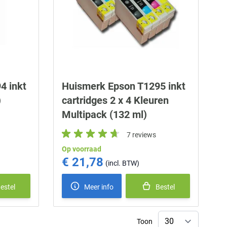
4 inkt
Huismerk Epson T1295 inkt
)
cartridges 2 x 4 Kleuren
Multipack (132 ml)
7 reviews
Op voorraad
€ 21,78
estel
Meer info
Bestel
Toon