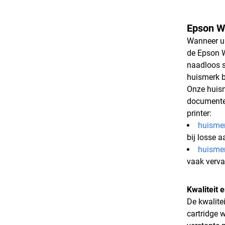
Epson Wo
Wanneer u 
de Epson W
naadloos s
huismerk b
Onze huism
documenten 
printer:
huisme
bij losse 
huisme
vaak verv
Kwaliteit 
De kwalite
cartridge 