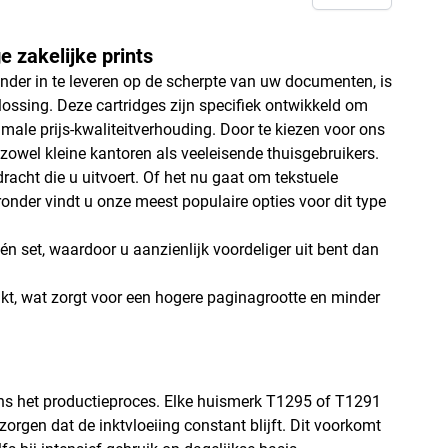
 zakelijke prints
der in te leveren op de scherpte van uw documenten, is
ossing. Deze cartridges zijn specifiek ontwikkeld om
male prijs-kwaliteitverhouding. Door te kiezen voor ons
 zowel kleine kantoren als veeleisende thuisgebruikers.
racht die u uitvoert. Of het nu gaat om tekstuele
eronder vindt u onze meest populaire opties voor dit type
één set, waardoor u aanzienlijk voordeliger uit bent dan
nkt, wat zorgt voor een hogere paginagrootte en minder
ens het productieproces. Elke huismerk T1295 of T1291
rgen dat de inktvloeiing constant blijft. Dit voorkomt