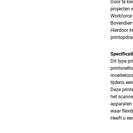
Door te ki
projecten 
Workforce W
Bovendien 
Hierdoor k
printopdrac
Specificat
Dit type pr
printsnelh
moeiteloos
tijdens ee
Deze print
het scanne
apparaten 
waar flexibi
Heeft u ee