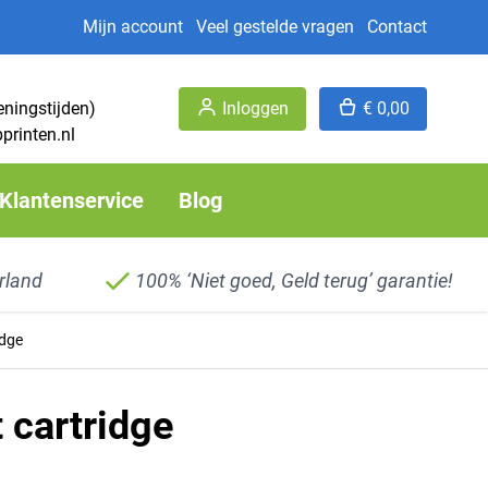
Mijn account
Veel gestelde vragen
Contact
eningstijden)
Inloggen
€ 0,00
printen.nl
Klantenservice
Blog
rland
100% ‘Niet goed, Geld terug’ garantie!
idge
 cartridge