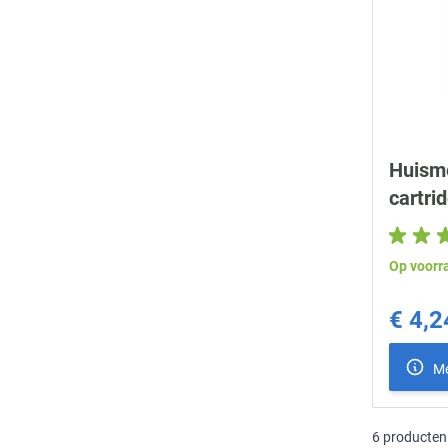
Huisme
cartri
Op voorr
€ 4,2
Me
6
producten