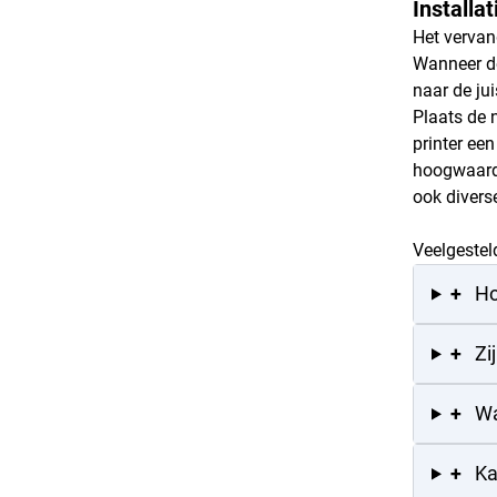
Installa
Het vervan
Wanneer de
naar de ju
Plaats de 
printer een
hoogwaardi
ook diver
Veelgestel
+
Ho
+
Zi
+
Wa
+
Ka