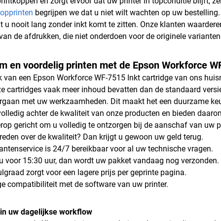
rintkoppen en zorgt ervoor dat uw printer in topconditie blijft, ze
opprinten
begrijpen we dat u niet wilt wachten op uw bestelling
at u nooit lang zonder inkt komt te zitten. Onze klanten waarder
van de afdrukken, die niet onderdoen voor de originele varianten
 en voordelig printen met de Epson Workforce WF
k van een Epson Workforce WF-7515 Inkt cartridge van ons huisme
 cartridges vaak meer inhoud bevatten dan de standaard versies
rgaan met uw werkzaamheden. Dit maakt het een duurzame keuze 
volledig achter de kwaliteit van onze producten en bieden daaro
 erop gericht om u volledig te ontzorgen bij de aanschaf van uw
vreden over de kwaliteit? Dan krijgt u gewoon uw geld terug.
antenservice is 24/7 bereikbaar voor al uw technische vragen.
 u voor 15:30 uur, dan wordt uw pakket vandaag nog verzonden.
lgraad zorgt voor een lagere prijs per geprinte pagina.
ge compatibiliteit met de software van uw printer.
e in uw dagelijkse workflow