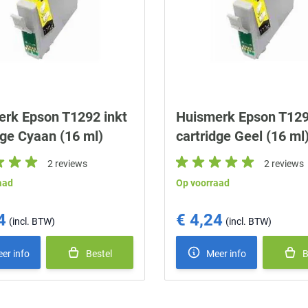
rk Epson T1292 inkt
Huismerk Epson T129
dge Cyaan (16 ml)
cartridge Geel (16 ml
2 reviews
2 reviews
aad
Op voorraad
4
€ 4,24
er info
Bestel
Meer info
B