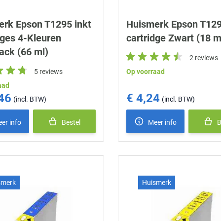
rk Epson T1295 inkt
Huismerk Epson T129
dges 4-Kleuren
cartridge Zwart (18 m
ack (66 ml)
2 reviews
5 reviews
Op voorraad
aad
46
€ 4,24
er info
Bestel
Meer info
B
smerk
Huismerk