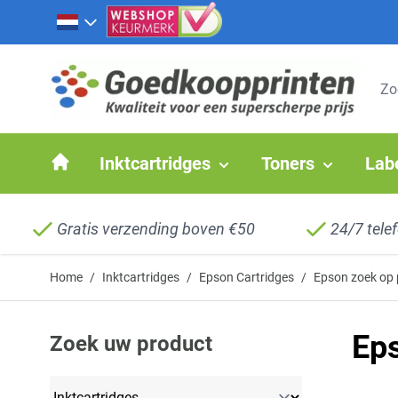
Ga naar de inhoud
Inktcartridges
Toners
Lab
Gratis verzending boven €50
24/7 tele
Home
/
Inktcartridges
/
Epson Cartridges
/
Epson zoek op 
Ep
Zoek uw product