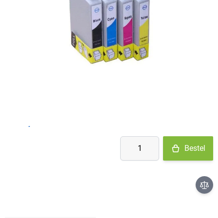
Op voorraad
- Ma-Do: voor 15:30 besteld = vandaag verzonden
- Vr: voor 14:00 besteld = vandaag verzonden
- Za-Zo: maandag verzonden
€ 14,46
Aantal
Bestel