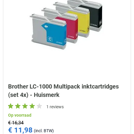
Brother LC-1000 Multipack inktcartridges
(set 4x) - Huismerk
1 reviews
Op voorraad
€ 16,34
€ 11,98
Special Price