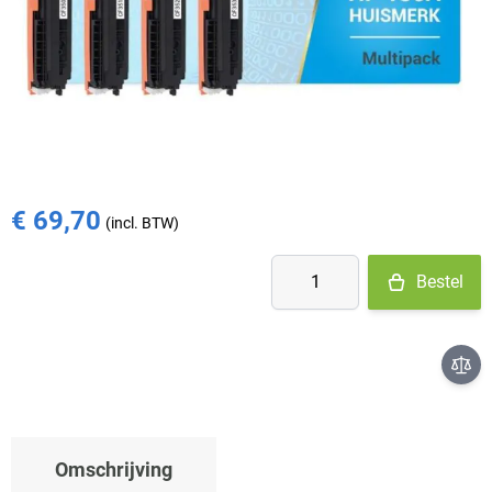
- Ma-Do: voor 15:30 besteld = vandaag verzonden
- Vr: voor 14:00 besteld = vandaag verzonden
- Za-Zo: maandag verzonden
€ 79,94
€ 69,70
Aantal
Bestel
Omschrijving