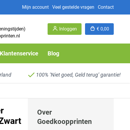
Mijn account
Veel gestelde vragen
Contact
eningstijden)
Inloggen
€ 0,00
printen.nl
Klantenservice
Blog
rland
100% ‘Niet goed, Geld terug’ garantie!
r
Over
 Zwart
Goedkoopprinten