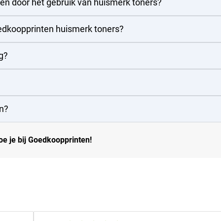
pen door het gebruik van huismerk toners?
oedkoopprinten huismerk toners?
g?
n?
e je bij Goedkoopprinten!