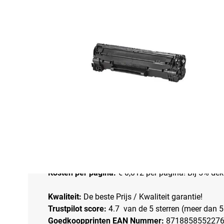
Omschrijving
Huismerk HP 106A /W1106A toner cartridg
Staat:
Nieuw (newbuild).
Met Slimme Chip:
Geeft toner niveau nauwkeurig 
Capaciteit:
Standaard capaciteit versie
Aantal afdrukken:
Zwart 1.000 afdrukken bij 5% 
Besparing:
Tot wel 54% tov originele toner.
Kosten per pagina:
€ 0,012 per pagina! Bij 5% dek
Kwaliteit:
De beste Prijs / Kwaliteit garantie!
Trustpilot score:
4.7 van de 5 sterren (meer dan 5
Goedkoopprinten EAN Nummer:
871885855227