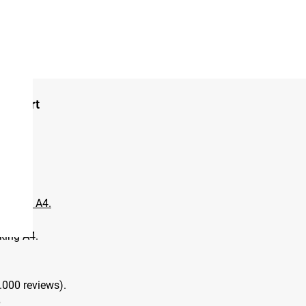
e Zwart
weer.
dekking A4.
king A4.
.000 reviews).
6