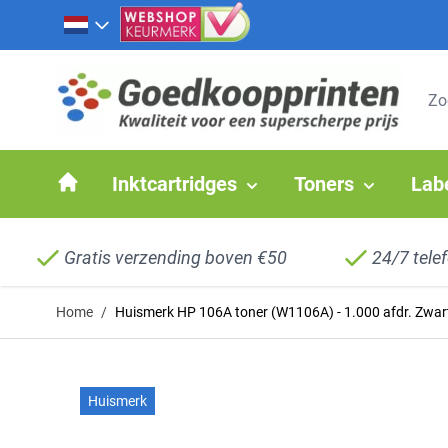
Ga naar de inhoud
Inktcartridges
Toners
Lab
Gratis verzending boven €50
24/7 tele
Home
/
Huismerk HP 106A toner (W1106A) - 1.000 afdr. Zwar
Huismerk