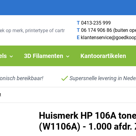
T
0413-235 999
T
06 174 906 86 (buiten op
E
klantenservice@goedkoop
els
3D Filamenten
Kantoorartikelen
fonisch bereikbaar!
Supersnelle levering in Nede
t
Huismerk HP 106A tone
(W1106A) - 1.000 afdr.