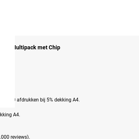
uren Multipack met Chip
eer.
l
x1.020 afdrukken bij 5% dekking A4.
ekking A4.
.000 reviews).