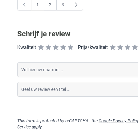
1
2
3
U lees momenteel pagina
Pagina
Pagina
Schrijf je review
Kwaliteit
Prijs/kwaliteit
Vul hier uw naam in
Geef uw review een titel
This form is protected by reCAPTCHA - the
Google Privacy Polic
Service
apply.