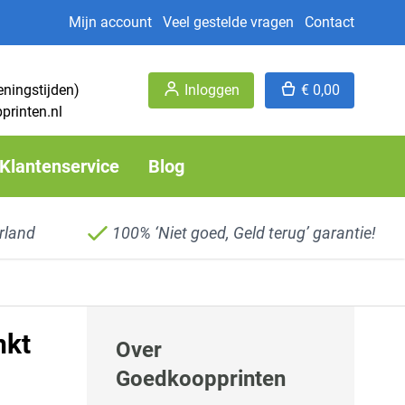
Mijn account
Veel gestelde vragen
Contact
eningstijden)
Inloggen
€ 0,00
printen.nl
Klantenservice
Blog
rland
100% ‘Niet goed, Geld terug’ garantie!
nkt
Over
Goedkoopprinten