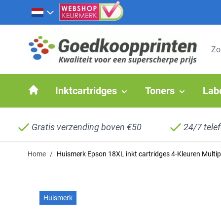
Ga naar de inhoud
Inktcartridges
Toners
Lab
Gratis verzending boven €50
24/7 tele
Home
/
Huismerk Epson 18XL inkt cartridges 4-Kleuren Multip
Huismerk