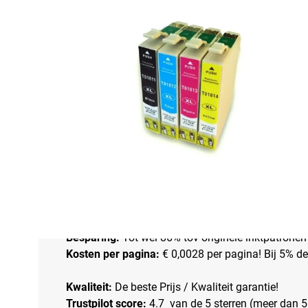
Omschrijving
Huismerk Epson 18XL inkt cartridges 4-Kle
Staat:
Nieuw (newbuild).
Met Slimme Chip:
Geeft inkt niveau nauwkeurig w
Capaciteit:
Hoge capaciteit versie
Inhoud:
Zwart 18,2 ml en kleuren C/M/Y 3 x 15 m
Aantal afdrukken:
Zwart 740 en Kleuren C/M/Y 3 
Besparing:
Tot wel 86% tov originele inktpatronen
Kosten per pagina:
€ 0,0028 per pagina! Bij 5% d
Kwaliteit:
De beste Prijs / Kwaliteit garantie!
Trustpilot score:
4.7 van de 5 sterren (meer dan 5