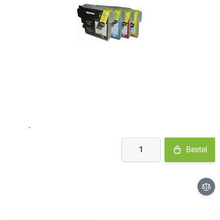
Op voorraad
- Ma-Do: voor 15:30 besteld = vandaag verzonden
- Vr: voor 14:00 besteld = vandaag verzonden
- Za-Zo: maandag verzonden
€ 10,95
Aantal
Bestel