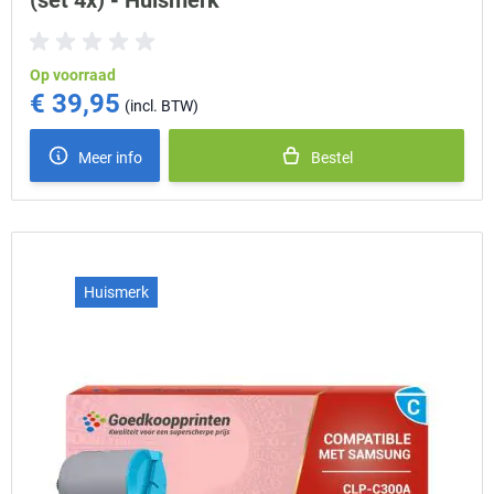
(set 4x) - Huismerk
Op voorraad
€ 39,95
Meer info
Bestel
Huismerk