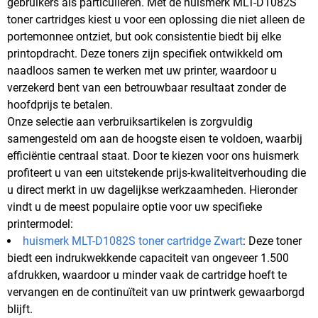
gebruikers als particulieren. Met de huismerk MLT-D1082S
toner cartridges kiest u voor een oplossing die niet alleen de
portemonnee ontziet, but ook consistentie biedt bij elke
printopdracht. Deze toners zijn specifiek ontwikkeld om
naadloos samen te werken met uw printer, waardoor u
verzekerd bent van een betrouwbaar resultaat zonder de
hoofdprijs te betalen.
Onze selectie aan verbruiksartikelen is zorgvuldig
samengesteld om aan de hoogste eisen te voldoen, waarbij
efficiëntie centraal staat. Door te kiezen voor ons huismerk
profiteert u van een uitstekende prijs-kwaliteitverhouding die
u direct merkt in uw dagelijkse werkzaamheden. Hieronder
vindt u de meest populaire optie voor uw specifieke
printermodel:
huismerk MLT-D1082S toner cartridge Zwart
: Deze toner
biedt een indrukwekkende capaciteit van ongeveer 1.500
afdrukken, waardoor u minder vaak de cartridge hoeft te
vervangen en de continuïteit van uw printwerk gewaarborgd
blijft.