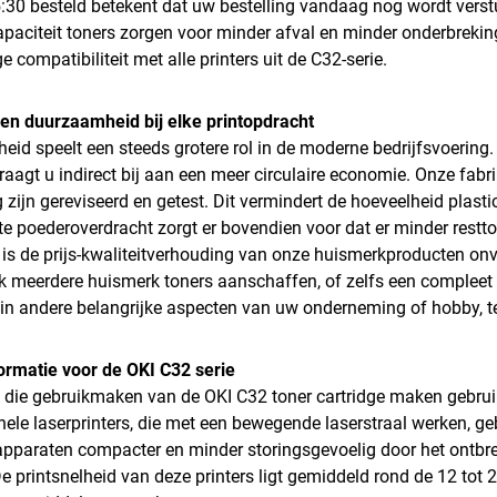
:30 besteld betekent dat uw bestelling vandaag nog wordt verst
paciteit toners zorgen voor minder afval en minder onderbrekin
e compatibiliteit met alle printers uit de C32-serie.
e en duurzaamheid bij elke printopdracht
id speelt een steeds grotere rol in de moderne bedrijfsvoering.
draagt u indirect bij aan een meer circulaire economie. Onze fa
 zijn gereviseerd en getest. Dit vermindert de hoeveelheid plasti
te poederoverdracht zorgt er bovendien voor dat er minder resttone
is de prijs-kwaliteitverhouding van onze huismerkproducten onv
k meerdere huismerk toners aanschaffen, of zelfs een compleet m
 in andere belangrijke aspecten van uw onderneming of hobby, ter
formatie voor de OKI C32 serie
s die gebruikmaken van de OKI C32 toner cartridge maken gebrui
ionele laserprinters, die met een bewegende laserstraal werken, g
pparaten compacter en minder storingsgevoelig door het ontbr
e printsnelheid van deze printers ligt gemiddeld rond de 12 tot 