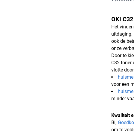
OKI C32 
Het vinden
uitdaging.
ook de bet
onze verbr
Door te ki
C32 toner 
vlotte doo
huismer
voor een 
huisme
minder vaa
Kwaliteit
Bij
Goedko
om te vold