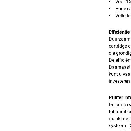
Voor 15
Hoge ca
Volledig
Efficiënti
Duurzaamhe
cartridge 
die grondig
De efficiën
Daarnaast 
kunt u vaa
investeren
Printer in
De printer
tot tradit
maakt de a
systeem. D