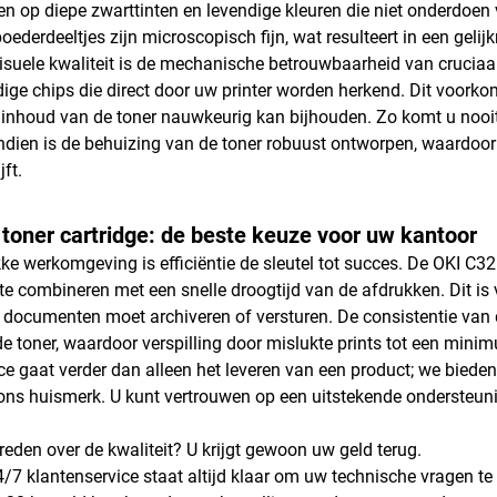
en op diepe zwarttinten en levendige kleuren die niet onderdoen 
oederdeeltjes zijn microscopisch fijn, wat resulteert in een geli
isuele kwaliteit is de mechanische betrouwbaarheid van cruciaa
ge chips die direct door uw printer worden herkend. Dit voorkom
 inhoud van de toner nauwkeurig kan bijhouden. Zo komt u nooit o
ndien is de behuizing van de toner robuust ontworpen, waardoo
jft.
toner cartridge: de beste keuze voor uw kantoor
kke werkomgeving is efficiëntie de sleutel tot succes. De OKI C32
te combineren met een snelle droogtijd van de afdrukken. Dit is 
n documenten moet archiveren of versturen. De consistentie van de
de toner, waardoor verspilling door mislukte prints tot een mini
ce gaat verder dan alleen het leveren van een product; we bieden
 ons huismerk. U kunt vertrouwen op een uitstekende ondersteu
vreden over de kwaliteit? U krijgt gewoon uw geld terug.
/7 klantenservice staat altijd klaar om uw technische vragen t