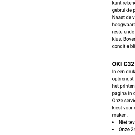
kunt reken
gebruikte p
Naast de v
hoogwaardi
resterende
klus. Bove
conditie bli
OKI C32 
In een dru
opbrengst 
het printe
pagina in 
Onze servi
kiest voor
maken.
Niet te
Onze 24