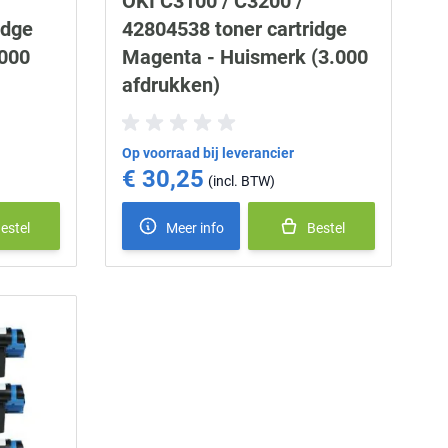
OKI C3100 / C3200 /
idge
42804538 toner cartridge
.000
Magenta - Huismerk (3.000
afdrukken)
Op voorraad bij leverancier
€ 30,25
estel
Meer info
Bestel