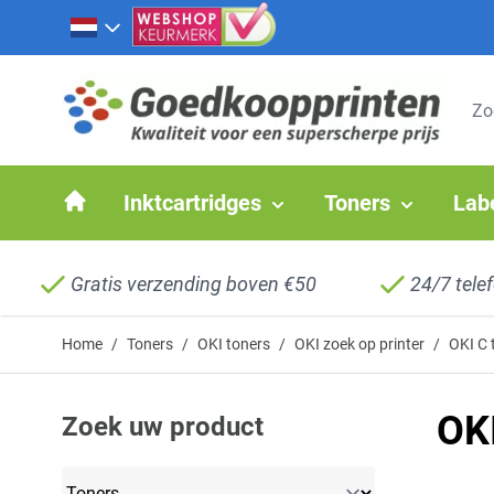
Ga naar de inhoud
Inktcartridges
Toners
Lab
Gratis verzending boven €50
24/7 tele
Home
/
Toners
/
OKI toners
/
OKI zoek op printer
/
OKI C 
OKI
Zoek uw product