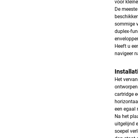
voor klein
De meeste 
beschikken
sommige va
duplex-fun
enveloppen 
Heeft u ee
navigeer n
Installa
Het vervan
ontworpen 
cartridge 
horizontaa
een egaal r
Na het plaa
uitgelijnd
soepel ver