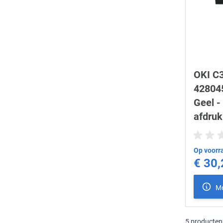
OKI C3
428045
Geel -
afdruk
Op voorra
€ 30,
Me
5
producten