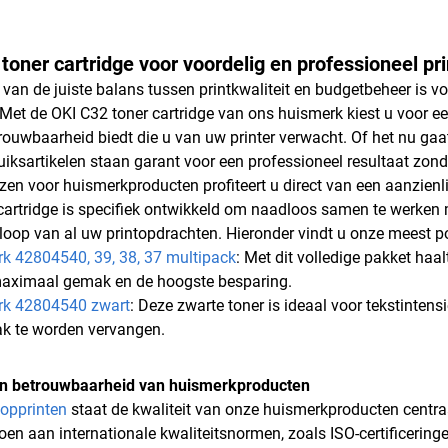
toner cartridge voor voordelig en professioneel pr
 van de juiste balans tussen printkwaliteit en budgetbeheer is vo
 Met de OKI C32 toner cartridge van ons huismerk kiest u voor ee
rouwbaarheid biedt die u van uw printer verwacht. Of het nu gaat 
uiksartikelen staan garant voor een professioneel resultaat zonde
ezen voor huismerkproducten profiteert u direct van een aanzienl
cartridge is specifiek ontwikkeld om naadloos samen te werken
rloop van al uw printopdrachten. Hieronder vindt u onze meest pop
k 42804540, 39, 38, 37 multipack
: Met dit volledige pakket haal
maximaal gemak en de hoogste besparing.
rk 42804540 zwart
: Deze zwarte toner is ideaal voor tekstinten
k te worden vervangen.
 en betrouwbaarheid van huismerkproducten
opprinten
staat de kwaliteit van onze huismerkproducten centra
oen aan internationale kwaliteitsnormen, zoals ISO-certificerin