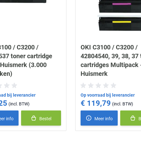
100 / C3200 /
OKI C3100 / C3200 /
37 toner cartridge
42804540, 39, 38, 37 
 Huismerk (3.000
cartridges Multipack 
ken)
Huismerk
ad bij leverancier
Op voorraad bij leverancier
25
€ 119,79
er info
Bestel
Meer info
B