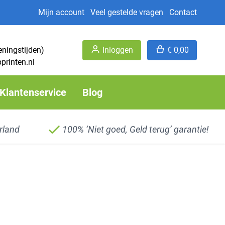
Mijn account
Veel gestelde vragen
Contact
eningstijden)
Inloggen
€ 0,00
printen.nl
Klantenservice
Blog
rland
100% ‘Niet goed, Geld terug’ garantie!