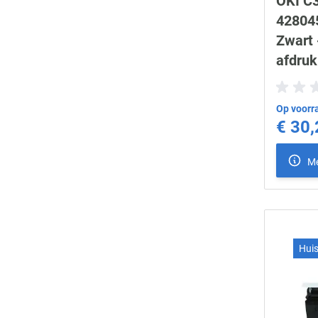
OKI C3
428045
Zwart 
afdruk
Op voorra
€ 30,
Me
Hui