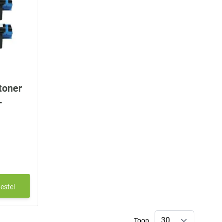
toner
-
estel
Toon