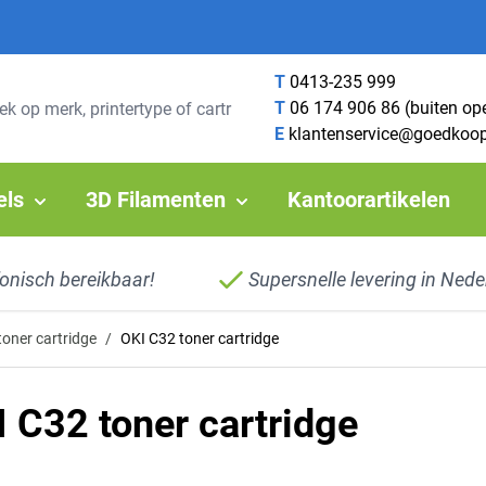
T
0413-235 999
T
06 174 906 86 (buiten op
E
klantenservice@goedkoop
els
3D Filamenten
Kantoorartikelen
fonisch bereikbaar!
Supersnelle levering in Nede
toner cartridge
/
OKI C32 toner cartridge
 C32 toner cartridge