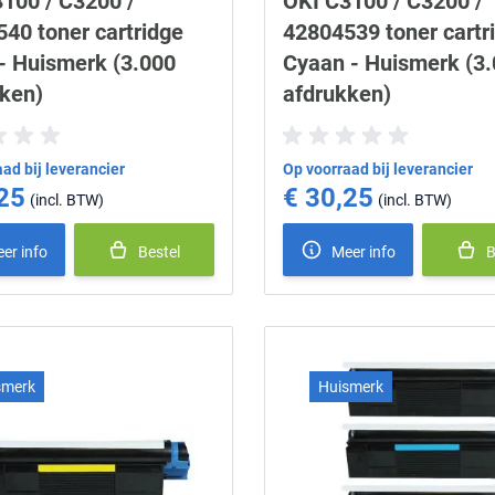
100 / C3200 /
OKI C3100 / C3200 /
40 toner cartridge
42804539 toner cartr
- Huismerk (3.000
Cyaan - Huismerk (3
ken)
afdrukken)
ad bij leverancier
Op voorraad bij leverancier
25
€ 30,25
er info
Bestel
Meer info
B
smerk
Huismerk