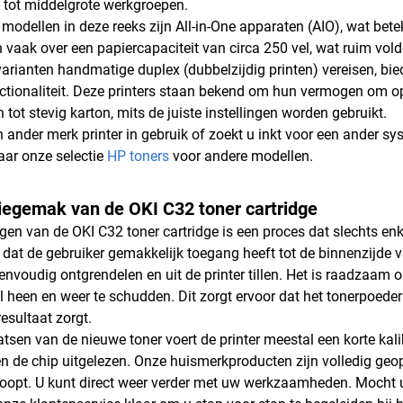
e tot middelgrote werkgroepen.
modellen in deze reeks zijn All-in-One apparaten (AIO), wat bet
 vaak over een papiercapaciteit van circa 250 vel, wat ruim vol
rianten handmatige duplex (dubbelzijdig printen) vereisen, bie
ctionaliteit. Deze printers staan bekend om hun vermogen om o
tot stevig karton, mits de juiste instellingen worden gebruikt.
n ander merk printer in gebruik of zoekt u inkt voor een ander 
aar onze selectie
HP toners
voor andere modellen.
tiegemak van de OKI C32 toner cartridge
gen van de OKI C32 toner cartridge is een proces dat slechts enk
dat de gebruiker gemakkelijk toegang heeft tot de binnenzijde 
eenvoudig ontgrendelen en uit de printer tillen. Het is raadzaam 
l heen en weer te schudden. Dit zorgt ervoor dat het tonerpoeder 
esultaat zorgt.
tsen van de nieuwe toner voert de printer meestal een korte kali
 en de chip uitgelezen. Onze huismerkproducten zijn volledig geop
loopt. U kunt direct weer verder met uw werkzaamheden. Mocht u