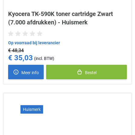
Kyocera TK-590K toner cartridge Zwart
(7.000 afdrukken) - Huismerk
Op voorraad bij leverancier
€ 48,34
€ 35,03
Special Price
Meer info
Bestel
Huismerk