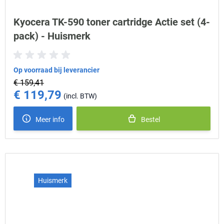
Kyocera TK-590 toner cartridge Actie set (4-
pack) - Huismerk
Op voorraad bij leverancier
€ 159,41
€ 119,79
Special Price
Meer info
Bestel
Huismerk