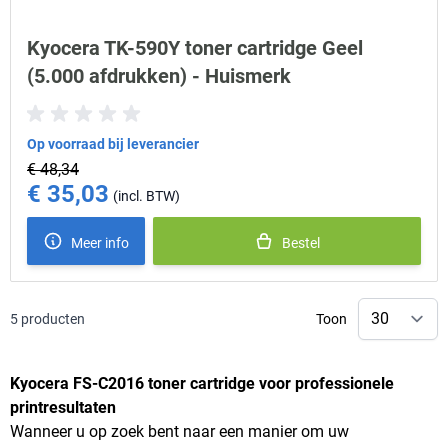
Kyocera TK-590Y toner cartridge Geel
(5.000 afdrukken) - Huismerk
Op voorraad bij leverancier
€ 48,34
€ 35,03
Special Price
Meer info
Bestel
5
producten
Toon
Kyocera FS-C2016 toner cartridge voor professionele
printresultaten
Wanneer u op zoek bent naar een manier om uw