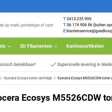
T
0413-235 999
T
06 174 906 86 (buiten op
E
klantenservice@goedkoop
els
3D Filamenten
Kantoorartikelen
fonisch bereikbaar!
Supersnelle levering in Nede
/
Kyocera Ecosys toner cartridge
/
Kyocera Ecosys M5526CDW toner c
ocera Ecosys M5526CDW ton