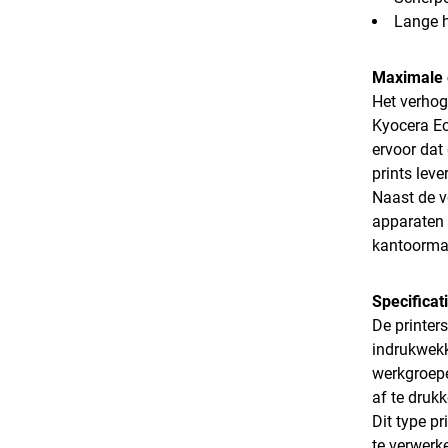
Lange h
Maximale 
Het verhog
Kyocera Ec
ervoor dat
prints lev
Naast de v
apparaten 
kantoorma
Specificat
De printer
indrukwekk
werkgroepe
af te drukk
Dit type p
te verwerk