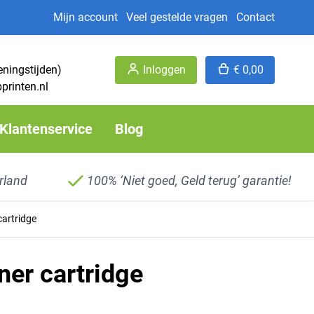
Mijn account
Veel gestelde vragen
Contact
eningstijden)
Inloggen
€ 0,00
printen.nl
Klantenservice
Blog
rland
100% ‘Niet goed, Geld terug’ garantie!
artridge
er cartridge