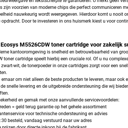
kleurweergave en tekstscherpte te garanderen. U merkt geen vers
s zijn voorzien van moderne chips die perfect communiceren me
elheid nauwkeurig wordt weergegeven. Hierdoor komt u nooit onv
e opdracht. Door te investeren in ons huismerk kiest u voor cont
 Ecosys M5526CDW toner cartridge voor zakelijk 
erne kantooromgeving is snelheid en betrouwbaarheid van groot
oner cartridge speelt hierbij een cruciale rol. Of u nu complex
n zwart-wit, de tonerpoeder in onze cartridges zorgt voor een sne
ten.
n ernaar om niet alleen de beste producten te leveren, maar ook 
de snelle levering en de uitgebreide ondersteuning die wij biede
ften.
zekerheid en gemak met onze aanvullende servicevoordelen:
vreden = geld terug garantie op het gehele assortiment
antenservice voor technische ondersteuning en advies
:30 besteld, vandaag verstuurd naar uw adres
 prijzen door directe inkoop bij de fabrikant