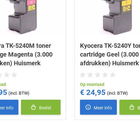
ra TK-5240M toner
Kyocera TK-5240Y to
dge Magenta (3.000
cartridge Geel (3.000
kken) Huismerk
afdrukken) Huismerk
aad
Op voorraad
95
€ 24,95
er info
Bestel
Meer info
B