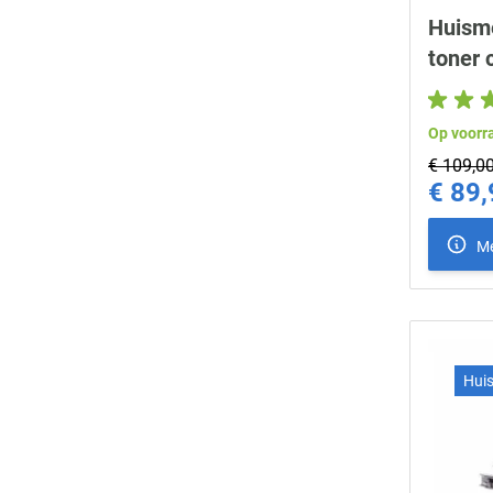
Huism
toner 
Op voorr
€ 109,0
€ 89,
Special Pr
Me
Hui