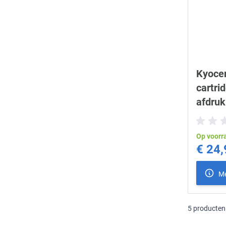
Kyoce
cartri
afdru
Op voorr
€ 24,
Me
5
producten