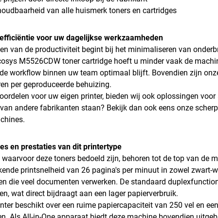
oudbaarheid van alle huismerk toners en cartridges
efficiëntie voor uw dagelijkse werkzaamheden
en van de productiviteit begint bij het minimaliseren van onder
osys M5526CDW toner cartridge hoeft u minder vaak de machine 
 de workflow binnen uw team optimaal blijft. Bovendien zijn onz
eren per geproduceerde behuizing.
oordelen voor uw eigen printer, bieden wij ook oplossingen voor
van andere fabrikanten staan? Bekijk dan ook eens onze scherp
chines.
ies en prestaties van dit printertype
s waarvoor deze toners bedoeld zijn, behoren tot de top van de mu
ende printsnelheid van 26 pagina's per minuut in zowel zwart-wit
n die veel documenten verwerken. De standaard duplexfunctiona
en, wat direct bijdraagt aan een lager papierverbruik.
rinter beschikt over een ruime papiercapaciteit van 250 vel en 
en. Als All-in-One apparaat biedt deze machine bovendien uitgeb