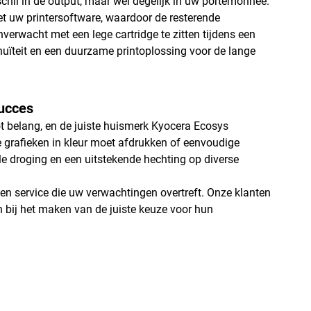
chil in de output, maar wel degelijk in uw portemonnee.
t uw printersoftware, waardoor de resterende
erwacht met een lege cartridge te zitten tijdens een
inuïteit en een duurzame printoplossing voor de lange
succes
 belang, en de juiste huismerk Kyocera Ecosys
e grafieken in kleur moet afdrukken of eenvoudige
lle droging en een uitstekende hechting op diverse
een service die uw verwachtingen overtreft. Onze klanten
n bij het maken van de juiste keuze voor hun