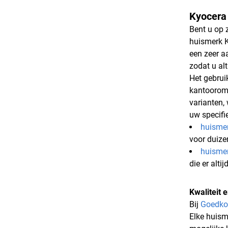
Kyocera 
Bent u op 
huismerk K
een zeer a
zodat u alt
Het gebrui
kantooromg
varianten,
uw specifi
huisme
voor duiz
huisme
die er alti
Kwaliteit
Bij
Goedko
Elke huism