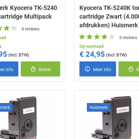
erk Kyocera TK-5240
Kyocera TK-5240K to
cartridge Multipack
cartridge Zwart (4.00
afdrukken) Huismerk
4 reviews
aad
3 reviews
0
Op voorraad
95
€ 24,95
ice
er info
Bestel
Meer info
B
smerk
Huismerk