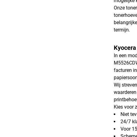
mogelijke 
Onze toner
tonerhoeve
belangrijk
termijn.
Kyocera
In een mod
M5526CDW t
facturen i
papiersoor
Wij streve
waarderen 
printbehoe
Kies voor 
Niet te
24/7 kl
Voor 15
Scherpe