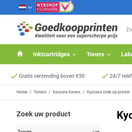
Ga naar de inhoud
Inktcartridges
Toners
Lab
Gratis verzending boven €50
24/7 tele
Home
/
Toners
/
Kyocera toners
/
Kyocera zoek op printer
Ky
Zoek uw product