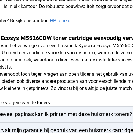
il is in elk kantoor. De robuuste bouwkwaliteit zorgt ervoor dat 
nter? Bekijk ons aanbod
HP toners
.
 Ecosys M5526CDW toner cartridge eenvoudig ver
 van het vervangen van een huismerk Kyocera Ecosys M5526CDW 
 U opent eenvoudig de voorklep van de printer, waarna de verschil
vig op hun plek, waardoor u direct weet dat de installatie succe
ist is.
verhoopt toch tegen vragen aanlopen tijdens het gebruik van u
ij bieden ook diverse andere producten aan voor verschillende m
 kleinere inkjetprinters. Zo vindt u bij ons altijd de juiste matc
de vragen over de toners
eveel pagina's kan ik printen met deze huismerk toners?
rvalt mijn garantie bij gebruik van een huismerk cartridg