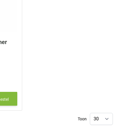
ner
estel
Toon