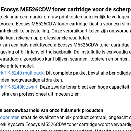
Ecosys M5526CDW toner cartridge voor de scherps
zoek naar een manier om uw printkosten aanzienlijk te verlagen z
yocera Ecosys M5526CDW toner cartridge kiest u voor een slimm
antrekkelijke prijsstelling. Onze verbruiksartikelen zijn ontwo
ijd kunt rekenen op professionele resultaten.
k van een huismerk Kyocera Ecosys M5526CDW toner cartridge bied
eving of bij intensief thuisgebruik. De installatie is eenvoudig 
 waardoor u zorgeloos kunt blijven scannen, kopiëren en printe
eke printermodel:
rk TK-5240 multipack
: Dit complete pakket bevat alle benodigde
enden hoogwaardige afdrukken.
rk TK-5240K zwart
: Deze zwarte toner biedt een hoge capaciteit
jd strak en professioneel uit moeten zien.
 en betrouwbaarheid van onze huismerk producten
opprinten
staat de kwaliteit van elk product centraal, ongeacht 
erk Kyocera Ecosys M5526CDW toner cartridge wordt vervaardig