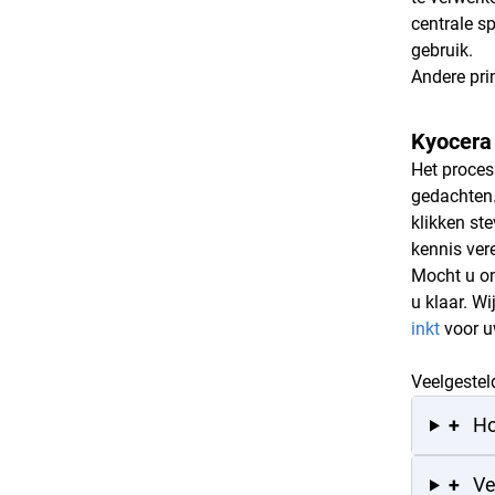
centrale sp
gebruik.
Andere pri
Kyocera
Het proces
gedachten.
klikken ste
kennis vere
Mocht u on
u klaar. W
inkt
voor uw
Veelgestel
+
Ho
+
Ve