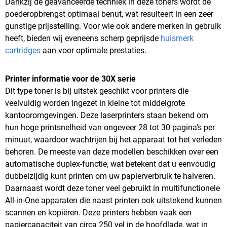
Dankzij de geavanceerde techniek in deze toners wordt de
poederopbrengst optimaal benut, wat resulteert in een zeer
gunstige prijsstelling. Voor wie ook andere merken in gebruik
heeft, bieden wij eveneens scherp geprijsde
huismerk
cartridges
aan voor optimale prestaties.
Printer informatie voor de 30X serie
Dit type toner is bij uitstek geschikt voor printers die
veelvuldig worden ingezet in kleine tot middelgrote
kantooromgevingen. Deze laserprinters staan bekend om
hun hoge printsnelheid van ongeveer 28 tot 30 pagina's per
minuut, waardoor wachtrijen bij het apparaat tot het verleden
behoren. De meeste van deze modellen beschikken over een
automatische duplex-functie, wat betekent dat u eenvoudig
dubbelzijdig kunt printen om uw papierverbruik te halveren.
Daarnaast wordt deze toner veel gebruikt in multifunctionele
All-in-One apparaten die naast printen ook uitstekend kunnen
scannen en kopiëren. Deze printers hebben vaak een
papiercapaciteit van circa 250 vel in de hoofdlade, wat in