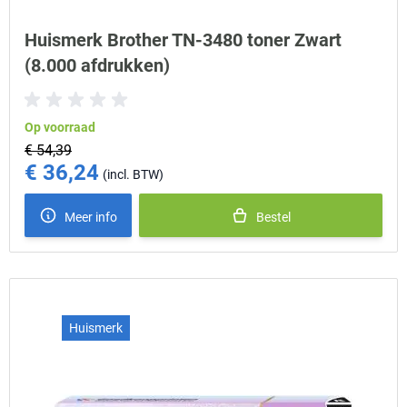
Huismerk Brother TN-3480 toner Zwart
(8.000 afdrukken)
Op voorraad
€ 54,39
€ 36,24
Special Price
Meer info
Bestel
Huismerk