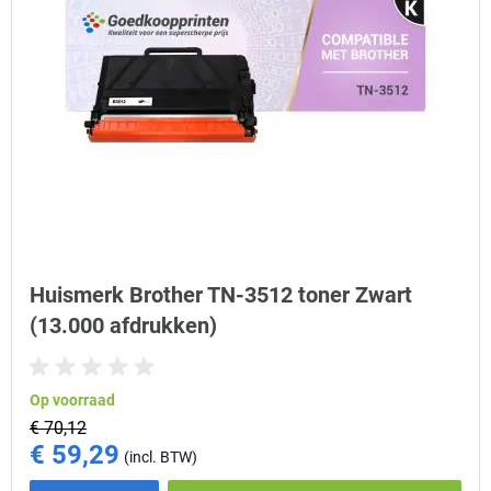
Huismerk Brother TN-3512 toner Zwart
(13.000 afdrukken)
Op voorraad
€ 70,12
€ 59,29
Special Price