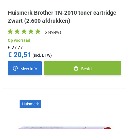
Huismerk Brother TN-2010 toner cartridge
Zwart (2.600 afdrukken)
6 reviews
Op voorraad
€ 27,77
€ 20,51
Special Price
Meer info
Bestel
Huismerk