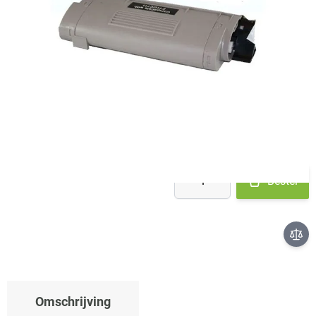
Op voorraad bij leverancier
- binnen 2 werkdagen verstuurd
€ 47,19
Aantal
Bestel
Omschrijving