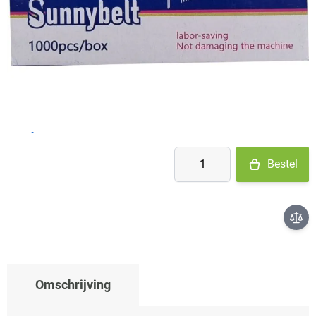
- Ma-Do: voor 15:30 besteld = vandaag verzonden
- Vr: voor 14:00 besteld = vandaag verzonden
- Za-Zo: maandag verzonden
€ 1,99
Aantal
Bestel
Omschrijving