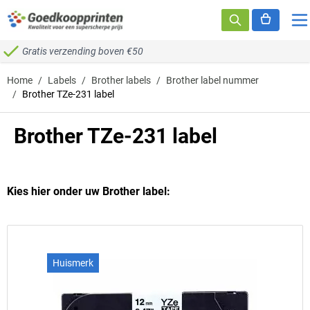
Ga naar de inhoud
Gratis verzending boven €50
Home
/
Labels
/
Brother labels
/
Brother label nummer
/
Brother TZe-231 label
Brother TZe-231 label
Kies hier onder uw Brother label:
Huismerk