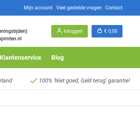
Mijn account
Veel gestelde vragen
Contact
eningstijden)
Inloggen
€ 0,00
printen.nl
Klantenservice
Blog
rland
100% ‘Niet goed, Geld terug’ garantie!