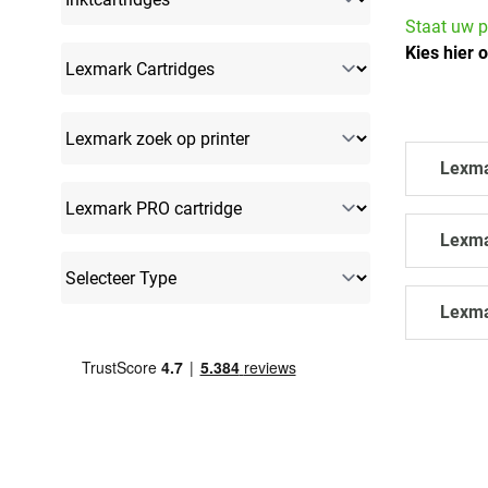
Staat uw p
Kies hier 
Lexma
Lexma
Lexma