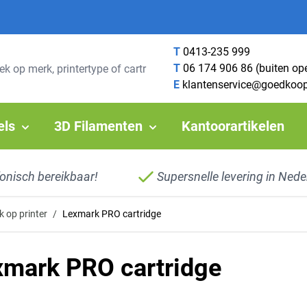
T
0413-235 999
T
06 174 906 86 (buiten op
E
klantenservice@goedkoop
els
3D Filamenten
Kantoorartikelen
fonisch bereikbaar!
Supersnelle levering in Nede
 op printer
/
Lexmark PRO cartridge
xmark PRO cartridge