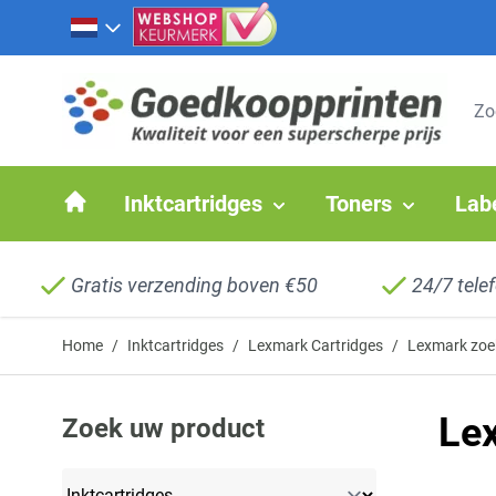
Ga naar de inhoud
Inktcartridges
Toners
Lab
Gratis verzending boven €50
24/7 tele
Home
/
Inktcartridges
/
Lexmark Cartridges
/
Lexmark zoek
Le
Zoek uw product