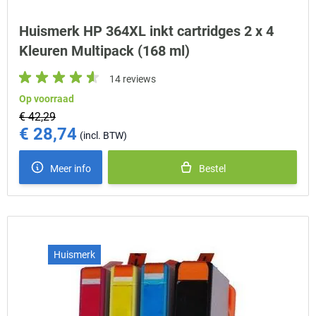
Huismerk HP 364XL inkt cartridges 2 x 4
Kleuren Multipack (168 ml)
14 reviews
Op voorraad
€ 42,29
€ 28,74
Special Price
Meer info
Bestel
Huismerk