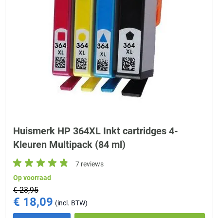
Huismerk HP 364XL Inkt cartridges 4-
Kleuren Multipack (84 ml)
7 reviews
Op voorraad
€ 23,95
€ 18,09
Special Price