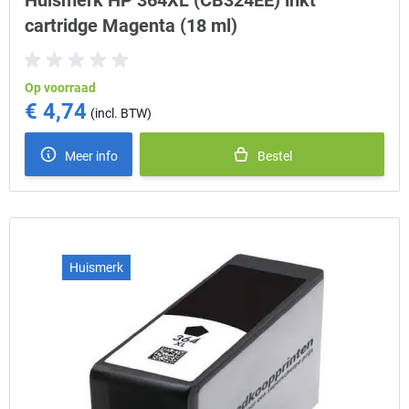
Huismerk HP 364XL (CB324EE) inkt
cartridge Magenta (18 ml)
Op voorraad
€ 4,74
Meer info
Bestel
Huismerk