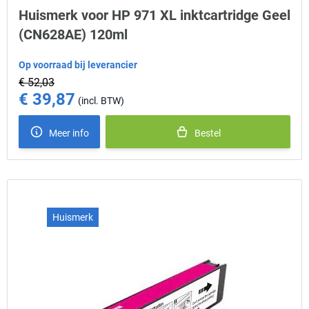
Huismerk voor HP 971 XL inktcartridge Geel
(CN628AE) 120ml
Op voorraad bij leverancier
€ 52,03
€ 39,87
Special Price
Meer info
Bestel
Huismerk