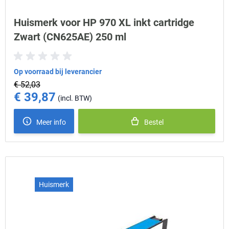
Huismerk voor HP 970 XL inkt cartridge
Zwart (CN625AE) 250 ml
Op voorraad bij leverancier
€ 52,03
€ 39,87
Special Price
Meer info
Bestel
Huismerk