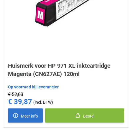
Huismerk voor HP 971 XL inktcartridge
Magenta (CN627AE) 120ml
Op voorraad bij leverancier
€ 52,03
€ 39,87
Special Price
Meer info
Bestel