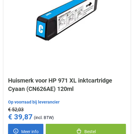
Huismerk voor HP 971 XL inktcartridge
Cyaan (CN626AE) 120ml
Op voorraad bij leverancier
€ 52,03
€ 39,87
Special Price
Meer info
Bestel