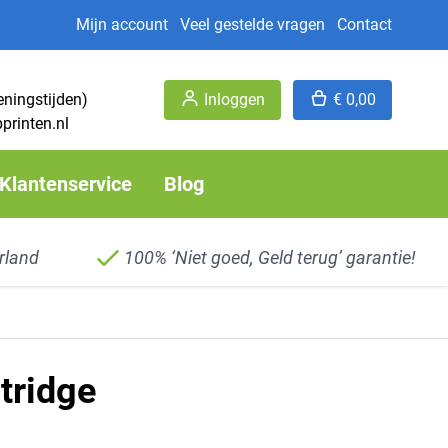
Mijn account
Veel gestelde vragen
Contact
eningstijden)
Inloggen
€ 0,00
printen.nl
Klantenservice
Blog
rland
100% ‘Niet goed, Geld terug’ garantie!
tridge