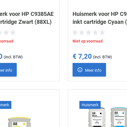
erk voor HP C9385AE
Huismerk voor HP C
artridge Zwart (88XL)
inkt cartridge Cyaan 
voorraad
Niet op voorraad
0
€ 7,20
er info
Meer info
smerk
Huismerk