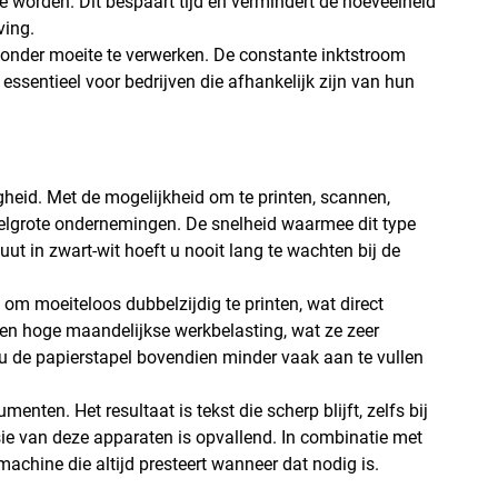
 worden. Dit bespaart tijd en vermindert de hoeveelheid
ving.
onder moeite te verwerken. De constante inktstroom
s essentieel voor bedrijven die afhankelijk zijn van hun
jdigheid. Met de mogelijkheid om te printen, scannen,
ddelgrote ondernemingen. De snelheid waarmee dit type
ut in zwart-wit hoeft u nooit lang te wachten bij de
m moeiteloos dubbelzijdig te printen, wat direct
een hoge maandelijkse werkbelasting, wat ze zeer
 u de papierstapel bovendien minder vaak aan te vullen
enten. Het resultaat is tekst die scherp blijft, zelfs bij
cisie van deze apparaten is opvallend. In combinatie met
achine die altijd presteert wanneer dat nodig is.