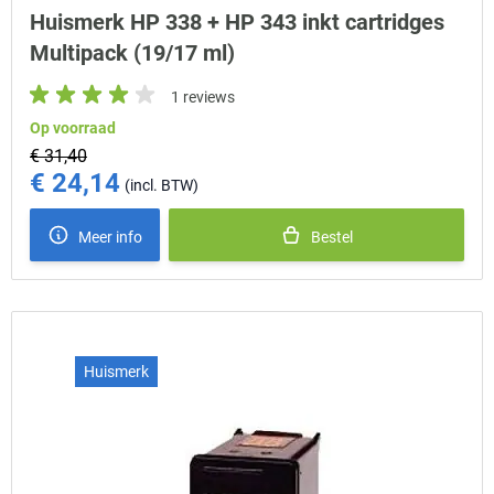
Huismerk HP 338 + HP 343 inkt cartridges
Multipack (19/17 ml)
1 reviews
Op voorraad
€ 31,40
€ 24,14
Special Price
Meer info
Bestel
Huismerk