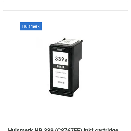
Huismerk
Huismerk HP 339 (C8767EE) inkt cartridge