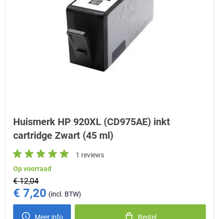
Huismerk HP 920XL (CD975AE) inkt
cartridge Zwart (45 ml)
1 reviews
Op voorraad
€ 12,04
€ 7,20
Special Price
Meer info
Bestel