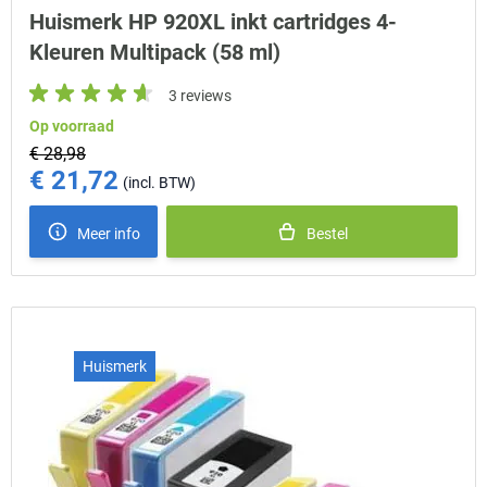
Huismerk HP 920XL inkt cartridges 4-
Kleuren Multipack (58 ml)
3 reviews
Op voorraad
€ 28,98
€ 21,72
Special Price
Meer info
Bestel
Huismerk