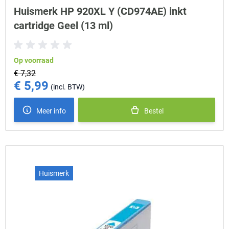
Huismerk HP 920XL Y (CD974AE) inkt
cartridge Geel (13 ml)
Op voorraad
€ 7,32
€ 5,99
Special Price
Meer info
Bestel
Huismerk