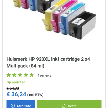
Huismerk HP 920XL inkt cartridge 2 x4
Multipack (84 ml)
4 reviews
Op voorraad
€ 54,33
€ 36,24
Special Price
Meer info
Bestel