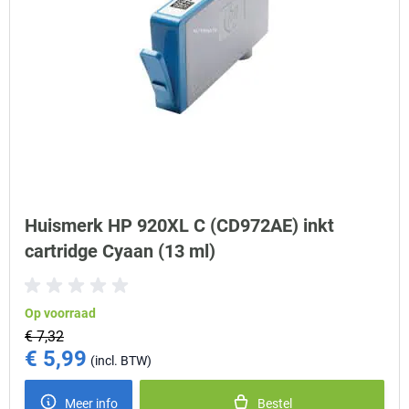
Huismerk HP 920XL C (CD972AE) inkt
cartridge Cyaan (13 ml)
Op voorraad
€ 7,32
€ 5,99
Special Price
Meer info
Bestel