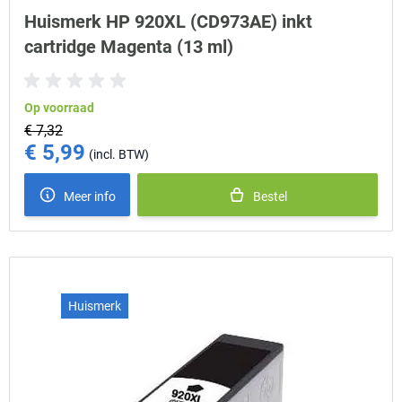
Huismerk HP 920XL (CD973AE) inkt
cartridge Magenta (13 ml)
Op voorraad
€ 7,32
€ 5,99
Special Price
Meer info
Bestel
Huismerk