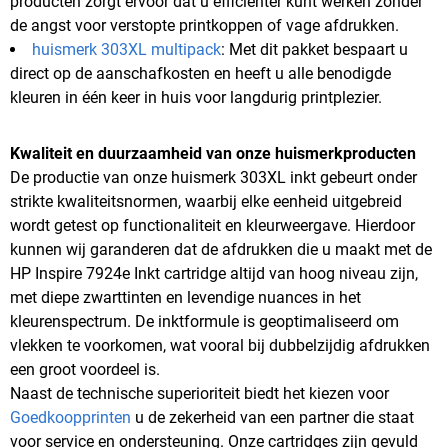
producten zorgt ervoor dat u efficiënter kunt werken zonder
de angst voor verstopte printkoppen of vage afdrukken.
huismerk 303XL multipack
: Met dit pakket bespaart u
direct op de aanschafkosten en heeft u alle benodigde
kleuren in één keer in huis voor langdurig printplezier.
Kwaliteit en duurzaamheid van onze huismerkproducten
De productie van onze huismerk 303XL inkt gebeurt onder
strikte kwaliteitsnormen, waarbij elke eenheid uitgebreid
wordt getest op functionaliteit en kleurweergave. Hierdoor
kunnen wij garanderen dat de afdrukken die u maakt met de
HP Inspire 7924e Inkt cartridge altijd van hoog niveau zijn,
met diepe zwarttinten en levendige nuances in het
kleurenspectrum. De inktformule is geoptimaliseerd om
vlekken te voorkomen, wat vooral bij dubbelzijdig afdrukken
een groot voordeel is.
Naast de technische superioriteit biedt het kiezen voor
Goedkoopprinten
u de zekerheid van een partner die staat
voor service en ondersteuning. Onze cartridges zijn gevuld