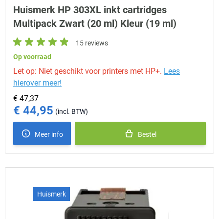
Huismerk HP 303XL inkt cartridges
Multipack Zwart (20 ml) Kleur (19 ml)
15 reviews
Op voorraad
Let op: Niet geschikt voor printers met HP+.
Lees
hierover meer!
€ 47,37
€ 44,95
Special Price
Meer info
Bestel
Huismerk