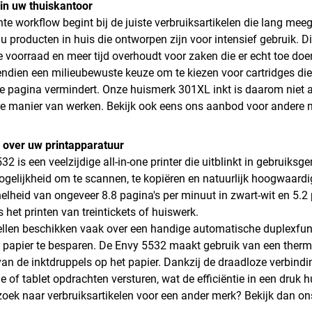
e in uw thuiskantoor
ënte workflow begint bij de juiste verbruiksartikelen die lang me
 u producten in huis die ontworpen zijn voor intensief gebruik. Di
 voorraad en meer tijd overhoudt voor zaken die er echt toe doe
endien een milieubewuste keuze om te kiezen voor cartridges die
te pagina vermindert. Onze huismerk 301XL inkt is daarom niet 
 manier van werken. Bekijk ook eens ons aanbod voor andere 
 over uw printapparatuur
2 is een veelzijdige all-in-one printer die uitblinkt in gebruiks
ogelijkheid om te scannen, te kopiëren en natuurlijk hoogwaard
elheid van ongeveer 8.8 pagina's per minuut in zwart-wit en 5.2 p
 het printen van treintickets of huiswerk.
len beschikken vaak over een handige automatische duplexfunct
 papier te besparen. De Envy 5532 maakt gebruik van een therm
van de inktdruppels op het papier. Dankzij de draadloze verbind
 of tablet opdrachten versturen, wat de efficiëntie in een druk 
zoek naar verbruiksartikelen voor een ander merk? Bekijk dan o