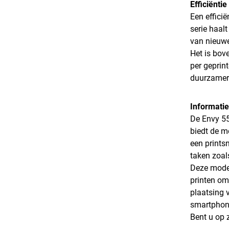
Efficiënti
Een effici
serie haalt
van nieuwe
Het is bov
per geprin
duurzamere
Informatie
De Envy 553
biedt de m
een printsn
taken zoals
Deze model
printen om
plaatsing 
smartphone
Bent u op 