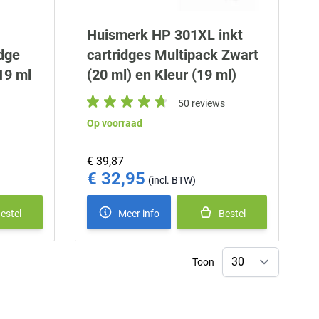
Huismerk HP 301XL inkt
idge
cartridges Multipack Zwart
19 ml
(20 ml) en Kleur (19 ml)
50 reviews
Op voorraad
€ 39,87
€ 32,95
Special Price
estel
Meer info
Bestel
Toon