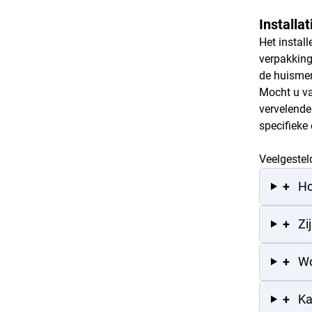
Installa
Het instal
verpakking
de huismer
Mocht u va
vervelende
specifieke
Veelgestel
+
Ho
+
Zi
+
Wo
+
Ka