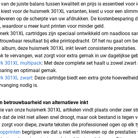
van de juiste balans tussen kwaliteit en prijs is essentieel voor
kiest voor de huismerk 301XL varianten, kiest u voor een slimm
e leveren op de scherpte van uw afdrukken. De kostenbesparing d
k, waardoor u meer kunt printen voor minder geld.
erk 301XL cartridges zijn speciaal ontwikkeld om naadloos sa
trouwbaar resultaat bij elke printopdracht. Of het nu gaat om bel
n album, deze huismerk 301XL inkt levert consistente prestaties.
k te vervangen, wat zorgt voor extra gemak in uw dagelijkse geb
rk 301XL multipack
: Met deze complete set haalt u zowel zwart 
paring en optimaal gemak.
rk 301XL zwart
: Deze cartridge biedt een extra grote hoeveelhei
rvanging nodig is.
en betrouwbaarheid van alternatieve inkt
ie van onze huismerk 301XL artikelen vindt plaats onder zeer s
 dat de inkt niet alleen snel droogt, maar ook bestand is tegen 
 zorgt voor diepe, zwarte teksten die professioneel ogen op elk t
opprinten
begrijpen we dat u niet wilt inleveren op de prestat