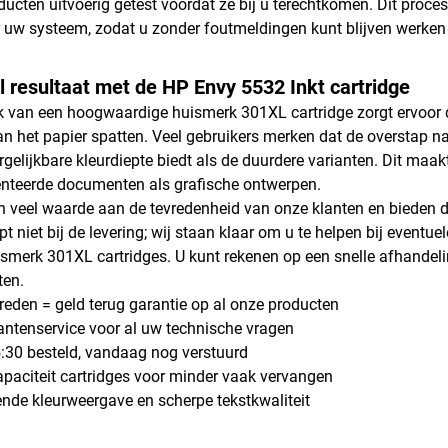
ucten uitvoerig getest voordat ze bij u terechtkomen. Dit proces
 uw systeem, zodat u zonder foutmeldingen kunt blijven werken
 resultaat met de HP Envy 5532 Inkt cartridge
k van een hoogwaardige huismerk 301XL cartridge zorgt ervoor d
an het papier spatten. Veel gebruikers merken dat de overstap na
rgelijkbare kleurdiepte biedt als de duurdere varianten. Dit maa
ënteerde documenten als grafische ontwerpen.
n veel waarde aan de tevredenheid van onze klanten en bieden 
pt niet bij de levering; wij staan klaar om u te helpen bij eventue
smerk 301XL cartridges. U kunt rekenen op een snelle afhandelin
ten.
vreden = geld terug garantie op al onze producten
antenservice voor al uw technische vragen
:30 besteld, vandaag nog verstuurd
paciteit cartridges voor minder vaak vervangen
ende kleurweergave en scherpe tekstkwaliteit