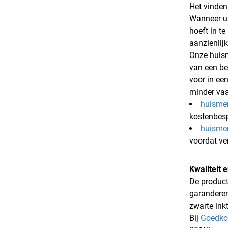
Het vinden 
Wanneer u 
hoeft in t
aanzienlij
Onze huism
van een be
voor in ee
minder vaa
huisme
kostenbes
huisme
voordat ve
Kwaliteit 
De product
garanderen
zwarte inkt
Bij
Goedko