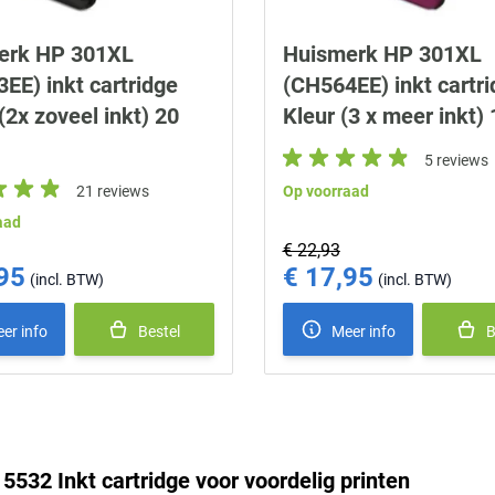
erk HP 301XL
Huismerk HP 301XL
EE) inkt cartridge
(CH564EE) inkt cartr
(2x zoveel inkt) 20
Kleur (3 x meer inkt) 
5 reviews
21 reviews
Op voorraad
aad
€ 22,93
95
€ 17,95
ice
Special Price
er info
Bestel
Meer info
B
5532 Inkt cartridge voor voordelig printen