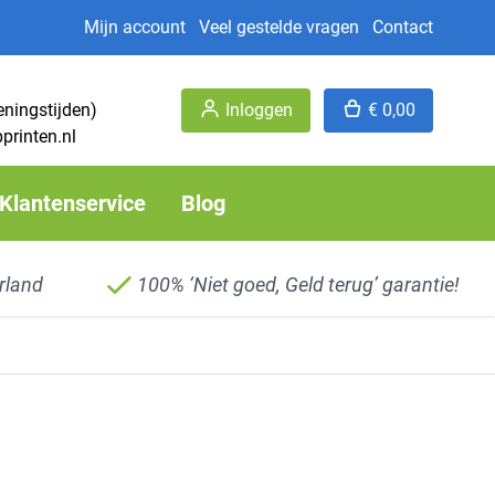
Mijn account
Veel gestelde vragen
Contact
eningstijden)
Inloggen
€ 0,00
printen.nl
Klantenservice
Blog
rland
100% ‘Niet goed, Geld terug’ garantie!