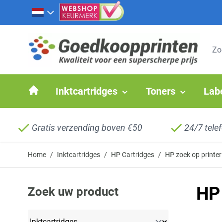
Ga naar de inhoud
Inktcartridges
Toners
Lab
Gratis verzending boven €50
24/7 tele
Home
/
Inktcartridges
/
HP Cartridges
/
HP zoek op printer
HP 
Zoek uw product