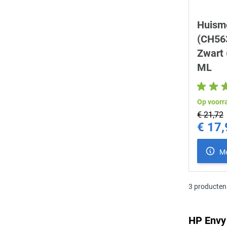
Huism
(CH563
Zwart 
ML
Op voorr
€ 21,72
€ 17,
Special Pr
Me
3
producten
HP Envy 