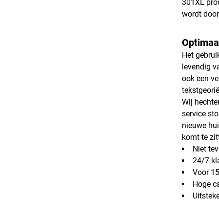
301XL prod
wordt door
Optimaal
Het gebrui
levendig v
ook een ve
tekstgeori
Wij hechte
service sto
nieuwe hui
komt te zit
Niet te
24/7 kl
Voor 15
Hoge ca
Uitstek