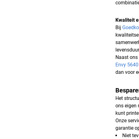
combinati
Kwaliteit
Bij
Goedko
kwaliteits
samenwerke
levensduur
Naast ons 
Envy 5640
dan voor e
Besparen
Het struct
ons eigen 
kunt print
Onze servi
garantie o
Niet te