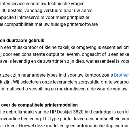
antenservice voor al uw technische vragen
:30 besteld, vandaag verstuurd naar uw adres
paciteit inktreservoirs voor meer printplezier
ge compatibiliteit met uw huidige printersoftware
e en duurzaam gebruik
 in een thuiskantoor of kleine zakelijke omgeving is essentieel o
bij door een consistente output te leveren, ongeacht of u een enk
ave is levendig en de zwarttinten zijn diep, wat essentieel is vo
 zoek zijn naar andere types inkt voor uw kantoor, zoals
Brother
ijk zijn. Wij selecteren onze leveranciers zorgvuldig om te waarb
inimaliseert u verspilling en maximaliseert u de waarde van uw in
 over de compatibele printermodellen
 die gebruikmaakt van de HP Deskjet 3820 Inkt cartridge is een kl
nvoudige bediening. Dit type printer levert een printsnelheid van
s in kleur. Hoewel deze modellen geen automatische duplex-func