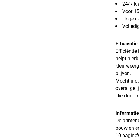
24/7 kl
Voor 15
Hoge ca
Volledi
Efficiënti
Efficiëntie
helpt hier
kleurweerg
blijven.
Mocht u op
overal gel
Hierdoor m
Informatie
De printer
bouw en ee
10 pagina'