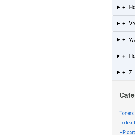
+
Ho
+
Ve
+
Wa
+
Ho
+
Zi
Cate
Toners
Inktcar
HP cart