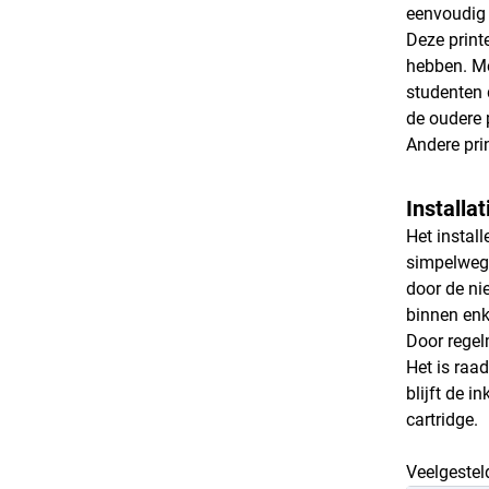
eenvoudig t
Deze print
hebben. Me
studenten 
de oudere 
Andere pri
Installa
Het instal
simpelweg 
door de ni
binnen en
Door regel
Het is raa
blijft de i
cartridge.
Veelgestel