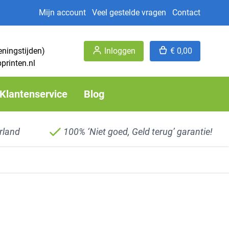
Mijn account
Veel gestelde vragen
Contact
eningstijden)
Inloggen
€ 0,00
printen.nl
Klantenservice
Blog
rland
100% ‘Niet goed, Geld terug’ garantie!