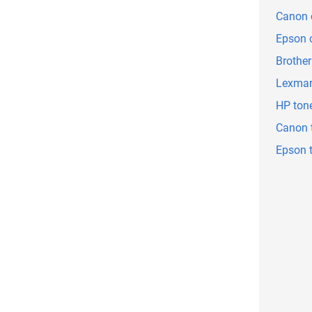
Canon 
Epson c
Brother
Lexmar
HP ton
Canon 
Epson 