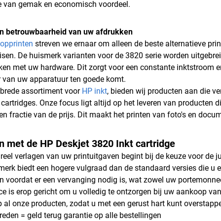
e van gemak en economisch voordeel.
 en betrouwbaarheid van uw afdrukken
opprinten
streven we ernaar om alleen de beste alternatieve pri
eisen. De huismerk varianten voor de 3820 serie worden uitgebre
n met uw hardware. Dit zorgt voor een constante inktstroom en
 van uw apparatuur ten goede komt.
brede assortiment voor
HP inkt
, bieden wij producten aan die v
cartridges. Onze focus ligt altijd op het leveren van producten d
en fractie van de prijs. Dit maakt het printen van foto's en docu
 met de HP Deskjet 3820 Inkt cartridge
ureel verlagen van uw printuitgaven begint bij de keuze voor de j
merk biedt een hogere vulgraad dan de standaard versies die u e
en voordat er een vervanging nodig is, wat zowel uw portemonnee 
ce is erop gericht om u volledig te ontzorgen bij uw aankoop va
p al onze producten, zodat u met een gerust hart kunt overstap
vreden = geld terug garantie op alle bestellingen