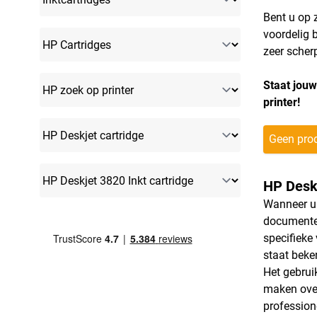
Bent u op 
voordelig 
zeer scherp
Staat jouw
printer!
Geen prod
HP Deskj
Wanneer u 
documenten
specifieke
staat beke
Het gebrui
maken over
profession