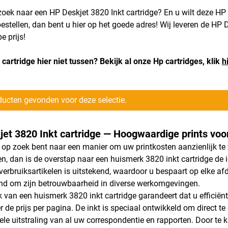
zoek naar een HP Deskjet 3820 Inkt cartridge? En u wilt deze HP 
bestellen, dan bent u hier op het goede adres! Wij leveren de HP 
e prijs!
 cartridge hier niet tussen? Bekijk al onze Hp cartridges, klik
h
ucten gevonden voor deze selectie.
et 3820 Inkt cartridge — Hoogwaardige prints voor
op zoek bent naar een manier om uw printkosten aanzienlijk te 
, dan is de overstap naar een huismerk 3820 inkt cartridge de i
 verbruiksartikelen is uitstekend, waardoor u bespaart op elke af
nd om zijn betrouwbaarheid in diverse werkomgevingen.
k van een huismerk 3820 inkt cartridge garandeert dat u efficiënt
 de prijs per pagina. De inkt is speciaal ontwikkeld om direct t
ele uitstraling van al uw correspondentie en rapporten. Door te 