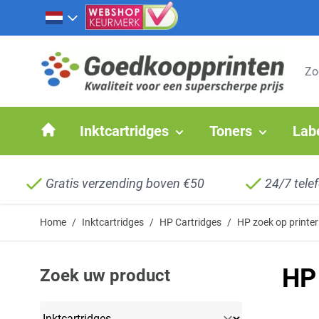
Ga naar de inhoud
Inktcartridges
Toners
Lab
Gratis verzending boven €50
24/7 tele
Home
/
Inktcartridges
/
HP Cartridges
/
HP zoek op printer
HP 
Zoek uw product