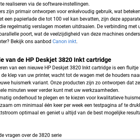
e realiseren via de software-instellingen.
ers zijn primair ontworpen voor enkelvoudig gebruik, wat beteke
t een papierlade die tot 100 vel kan bevatten, zijn deze apparate
die regelmatig verslagen moeten uitdraaien. De verbinding met
parallelle poort, wat de veelzijdigheid van deze machines onders
nter? Bekijk ons aanbod
Canon inkt
.
tie van de HP Deskjet 3820 Inkt cartridge
leren van een nieuwe HP Deskjet 3820 Inkt cartridge is een fluitj
de klep van uw printer, wacht tot de wagen met de houders naa
euwe huismerk variant. Onze producten zijn zo ontworpen dat ze
kele minuten weer verder kunt met uw werkzaamheden.
matig onderhoud te plegen en te kiezen voor kwalitatieve huisme
dzaam om minimaal één keer per week een testpagina af te drukk
nktstroom optimaal en geniet u altijd van de best mogelijke resul
de vragen over de 3820 serie