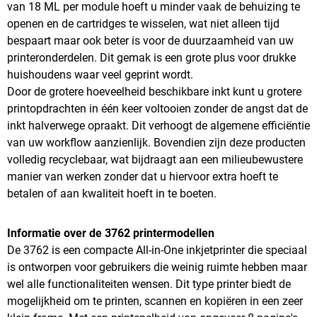
van 18 ML per module hoeft u minder vaak de behuizing te
openen en de cartridges te wisselen, wat niet alleen tijd
bespaart maar ook beter is voor de duurzaamheid van uw
printeronderdelen. Dit gemak is een grote plus voor drukke
huishoudens waar veel geprint wordt.
Door de grotere hoeveelheid beschikbare inkt kunt u grotere
printopdrachten in één keer voltooien zonder de angst dat de
inkt halverwege opraakt. Dit verhoogt de algemene efficiëntie
van uw workflow aanzienlijk. Bovendien zijn deze producten
volledig recyclebaar, wat bijdraagt aan een milieubewustere
manier van werken zonder dat u hiervoor extra hoeft te
betalen of aan kwaliteit hoeft in te boeten.
Informatie over de 3762 printermodellen
De 3762 is een compacte All-in-One inkjetprinter die speciaal
is ontworpen voor gebruikers die weinig ruimte hebben maar
wel alle functionaliteiten wensen. Dit type printer biedt de
mogelijkheid om te printen, scannen en kopiëren in een zeer