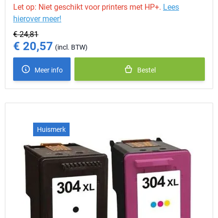
Let op: Niet geschikt voor printers met HP+.
Lees
hierover meer!
€ 24,81
€ 20,57
Special Price
Meer info
Bestel
Huismerk