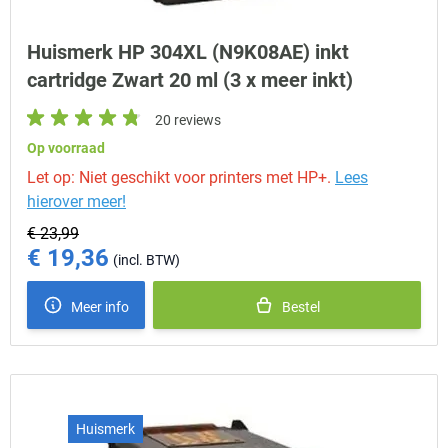
Huismerk HP 304XL (N9K08AE) inkt
cartridge Zwart 20 ml (3 x meer inkt)
20 reviews
Op voorraad
Let op: Niet geschikt voor printers met HP+.
Lees
hierover meer!
€ 23,99
€ 19,36
Special Price
Meer info
Bestel
Huismerk