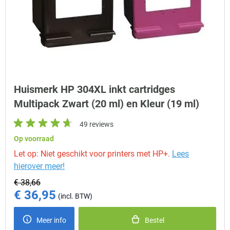
Huismerk HP 304XL inkt cartridges
Multipack Zwart (20 ml) en Kleur (19 ml)
49 reviews
Op voorraad
Let op: Niet geschikt voor printers met HP+.
Lees
hierover meer!
€ 38,66
€ 36,95
Special Price
Meer info
Bestel