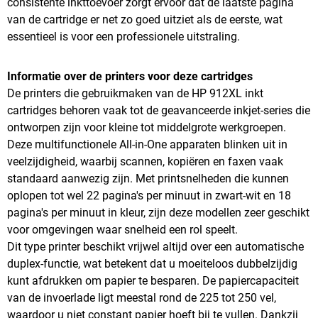
consistente inkttoevoer zorgt ervoor dat de laatste pagina
van de cartridge er net zo goed uitziet als de eerste, wat
essentieel is voor een professionele uitstraling.
Informatie over de printers voor deze cartridges
De printers die gebruikmaken van de HP 912XL inkt
cartridges behoren vaak tot de geavanceerde inkjet-series die
ontworpen zijn voor kleine tot middelgrote werkgroepen.
Deze multifunctionele All-in-One apparaten blinken uit in
veelzijdigheid, waarbij scannen, kopiëren en faxen vaak
standaard aanwezig zijn. Met printsnelheden die kunnen
oplopen tot wel 22 pagina's per minuut in zwart-wit en 18
pagina's per minuut in kleur, zijn deze modellen zeer geschikt
voor omgevingen waar snelheid een rol speelt.
Dit type printer beschikt vrijwel altijd over een automatische
duplex-functie, wat betekent dat u moeiteloos dubbelzijdig
kunt afdrukken om papier te besparen. De papiercapaciteit
van de invoerlade ligt meestal rond de 225 tot 250 vel,
waardoor u niet constant papier hoeft bij te vullen. Dankzij