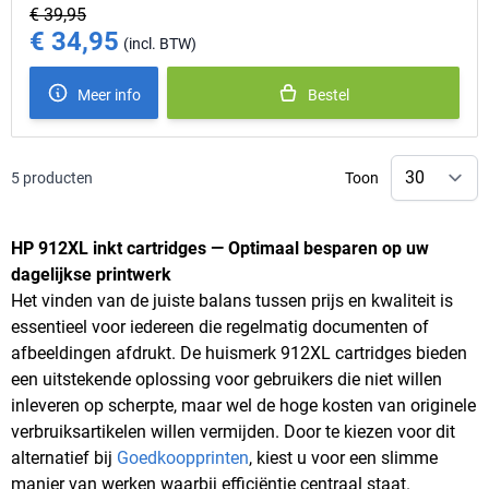
€ 39,95
€ 34,95
Special Price
Meer info
Bestel
5
producten
Toon
HP 912XL inkt cartridges — Optimaal besparen op uw
dagelijkse printwerk
Het vinden van de juiste balans tussen prijs en kwaliteit is
essentieel voor iedereen die regelmatig documenten of
afbeeldingen afdrukt. De huismerk 912XL cartridges bieden
een uitstekende oplossing voor gebruikers die niet willen
inleveren op scherpte, maar wel de hoge kosten van originele
verbruiksartikelen willen vermijden. Door te kiezen voor dit
alternatief bij
Goedkoopprinten
, kiest u voor een slimme
manier van werken waarbij efficiëntie centraal staat.