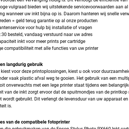
oge vulgraad bieden wij uitstekende servicevoorwaarden aan al o
ing wanneer uw inkt bijna op is. Daarom hanteren wij snelle verw
vreden = geld terug garantie op al onze producten
antenservice voor hulp bij installatie of vragen
:30 besteld, vandaag verstuurd naar uw adres
paciteit inkt voor meer prints per cartridge
ge compatibiliteit met alle functies van uw printer
e en langdurig gebruik
kiest voor deze printoplossingen, kiest u ook voor duurzaamhei
nder vaak plastic afval weg te gooien. Het gebruik van een mult
oit onverwachts met een lege printer staat tijdens een belangrij
eit van de inkt zorgt ervoor dat de spuitmondjes van de printkop ni
et wordt gebruikt. Dit verlengt de levensduur van uw apparaat en 
eit is.
ies van de compatibele fotoprinter
n die gebruikmaken van de Epson Stylus Photo PX660 Inkt cartr