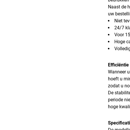
Naast de h
uw bestell
Niet te
24/7 kl
Voor 15
Hoge ca
Volledi
Efficiënti
Wanneer u 
hoeft u mi
zodat u no
De stabilit
periode ni
hoge kwalit
Specificat
De modelle