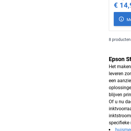
€ 14,
Special Pr
Me
8
producten
Epson St
Het maken 
leveren zo
een aanzie
oplossinge
blijven pri
Of u nu da
inktvoorra
inktstroom
specifieke
huisme