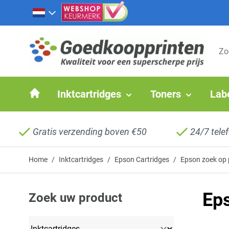
Ga naar de inhoud
Inktcartridges
Toners
Lab
Gratis verzending boven €50
24/7 tele
Home
/
Inktcartridges
/
Epson Cartridges
/
Epson zoek op 
Eps
Zoek uw product