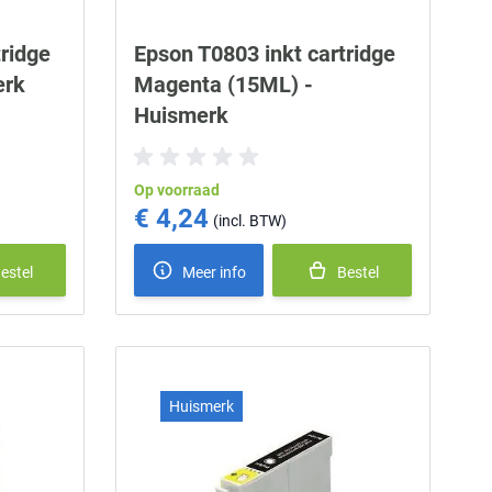
ridge
Epson T0803 inkt cartridge
erk
Magenta (15ML) -
Huismerk
Op voorraad
€ 4,24
estel
Meer info
Bestel
Huismerk