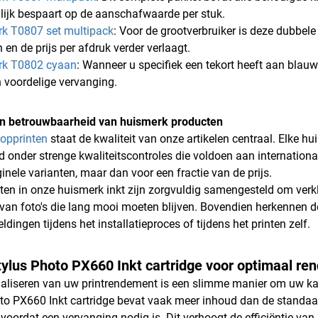
lijk bespaart op de aanschafwaarde per stuk.
k T0807 set multipack
: Voor de grootverbruiker is deze dubbele
n en de prijs per afdruk verder verlaagt.
rk T0802 cyaan
: Wanneer u specifiek een tekort heeft aan blau
n voordelige vervanging.
 en betrouwbaarheid van huismerk producten
opprinten
staat de kwaliteit van onze artikelen centraal. Elke 
d onder strenge kwaliteitscontroles die voldoen aan international
inele varianten, maar dan voor een fractie van de prijs.
en in onze huismerk inkt zijn zorgvuldig samengesteld om verkleu
van foto's die lang mooi moeten blijven. Bovendien herkennen de 
dingen tijdens het installatieproces of tijdens het printen zelf.
ylus Photo PX660 Inkt cartridge voor optimaal r
liseren van uw printrendement is een slimme manier om uw kan
to PX660 Inkt cartridge bevat vaak meer inhoud dan de standaa
voordat een vervanging nodig is. Dit verhoogt de efficiëntie van