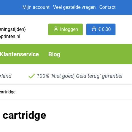
Mijn account
Veel gestelde vragen
Contact
eningstijden)
Inloggen
€ 0,00
printen.nl
Klantenservice
Blog
rland
100% ‘Niet goed, Geld terug’ garantie!
cartridge
 cartridge