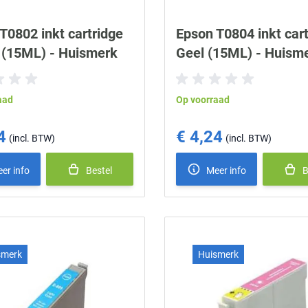
T0802 inkt cartridge
Epson T0804 inkt cart
 (15ML) - Huismerk
Geel (15ML) - Huism
aad
Op voorraad
4
€ 4,24
er info
Bestel
Meer info
B
smerk
Huismerk