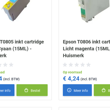
T0805 inkt cartridge
Epson T0806 inkt cart
Cyaan (15ML) -
Licht magenta (15ML)
erk
Huismerk
aad
Op voorraad
4
€ 4,24
er info
Bestel
Meer info
B