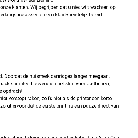
nze klanten. Wij begrijpen dat u niet wilt wachten op
erkingsprocessen en een klantvriendelijk beleid.
d. Doordat de huismerk cartridges langer meegaan,
ipack stimuleert bovendien het slim voorraadbeheer,
ke opdracht.
et verstopt raken, zelfs niet als de printer een korte
zorgt ervoor dat de eerste print na een pauze direct van
idge staan bekend om hun veelzijdigheid als All-in-One