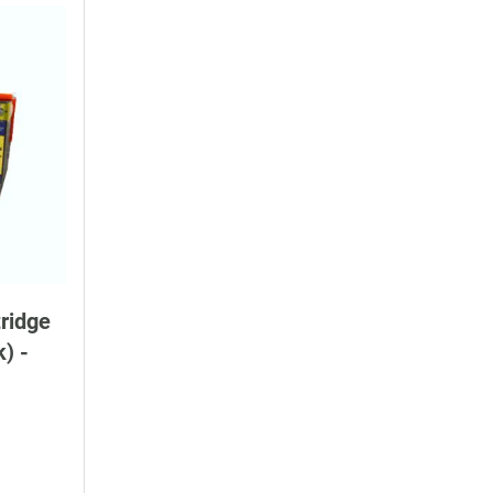
ridge
) -