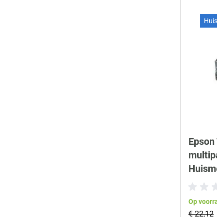
Hui
Epson 
multip
Huism
Op voorr
€ 22,12