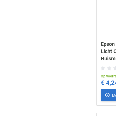
Epson 
Licht 
Huism
Op voorr
€ 4,2
Me