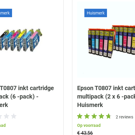
smerk
Huismerk
T0807 inkt cartridge
Epson T0807 inkt cart
ack (6 -pack) -
multipack (2 x 6 -pack
erk
Huismerk
2 reviews
aad
Op voorraad
€ 43,56