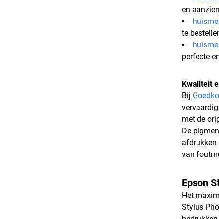
en aanzien
huismer
te bestelle
huisme
perfecte e
Kwaliteit
Bij
Goedko
vervaardig
met de orig
De pigment
afdrukken 
van foutmel
Epson St
Het maxima
Stylus Pho
bedrukken 