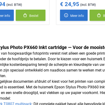
94
€ 24,95
ice
Special Price
er info
Bestel
Meer info
B
ylus Photo PX660 Inkt cartridge — Voor de moois
van hoogwaardige fotoprints vereist niet alleen een goede printer
nder de hoofdprijs te betalen. Door te kiezen voor een huismerk 
nlijke kostenbesparing terwijl de scherpte en kleurdiepte van u
n zijn speciaal ontwikkeld om naadloos samen te werken met uw
nten.
gelijkse documenten afdrukt of kiest voor het printen van compl
ad is essentieel. Met de huismerk Epson Stylus Photo PX660 Inkt
 en een snelle droogtijd, wat vlekken op uw papier voorkomt. Hie
 model:
rk T0807 multipack
: Dit complete pakket bevat alle benodigde k