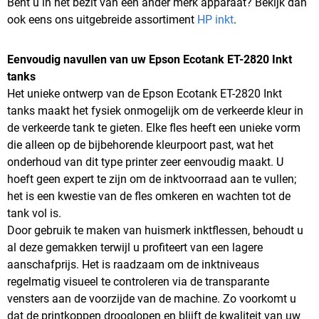
Bent u in het bezit van een ander merk apparaat? Bekijk dan
ook eens ons uitgebreide assortiment
HP inkt
.
Eenvoudig navullen van uw Epson Ecotank ET-2820 Inkt
tanks
Het unieke ontwerp van de Epson Ecotank ET-2820 Inkt
tanks maakt het fysiek onmogelijk om de verkeerde kleur in
de verkeerde tank te gieten. Elke fles heeft een unieke vorm
die alleen op de bijbehorende kleurpoort past, wat het
onderhoud van dit type printer zeer eenvoudig maakt. U
hoeft geen expert te zijn om de inktvoorraad aan te vullen;
het is een kwestie van de fles omkeren en wachten tot de
tank vol is.
Door gebruik te maken van huismerk inktflessen, behoudt u
al deze gemakken terwijl u profiteert van een lagere
aanschafprijs. Het is raadzaam om de inktniveaus
regelmatig visueel te controleren via de transparante
vensters aan de voorzijde van de machine. Zo voorkomt u
dat de printkoppen drooglopen en blijft de kwaliteit van uw