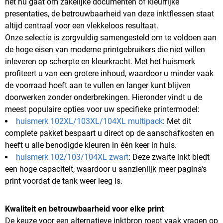
het nu gaat om zakelijke documenten of kleurrijke
presentaties, de betrouwbaarheid van deze inktflessen staat
altijd centraal voor een vlekkeloos resultaat.
Onze selectie is zorgvuldig samengesteld om te voldoen aan
de hoge eisen van moderne printgebruikers die niet willen
inleveren op scherpte en kleurkracht. Met het huismerk
profiteert u van een grotere inhoud, waardoor u minder vaak
de voorraad hoeft aan te vullen en langer kunt blijven
doorwerken zonder onderbrekingen. Hieronder vindt u de
meest populaire opties voor uw specifieke printermodel:
huismerk 102XL/103XL/104XL multipack
: Met dit
complete pakket bespaart u direct op de aanschafkosten en
heeft u alle benodigde kleuren in één keer in huis.
huismerk 102/103/104XL zwart
: Deze zwarte inkt biedt
een hoge capaciteit, waardoor u aanzienlijk meer pagina's
print voordat de tank weer leeg is.
Kwaliteit en betrouwbaarheid voor elke print
De keuze voor een alternatieve inktbron roept vaak vragen op