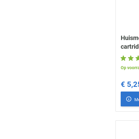
Huisme
cartri
Op voorr
€ 5,2
Me