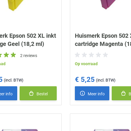
rk Epson 502 XL inkt
Huismerk Epson 502 
dge Geel (18,2 ml)
cartridge Magenta (1
2 reviews
aad
Op voorraad
5
€ 5,25
er info
Bestel
Meer info
B