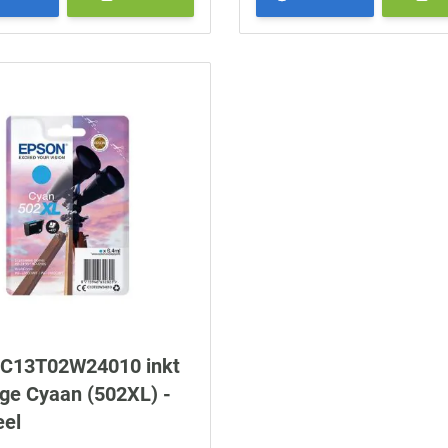
 C13T02W24010 inkt
dge Cyaan (502XL) -
eel