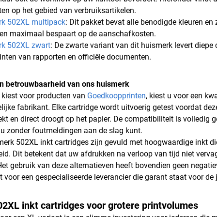
en op het gebied van verbruiksartikelen.
rk 502XL multipack
: Dit pakket bevat alle benodigde kleuren en 
 en maximaal bespaart op de aanschafkosten.
rk 502XL zwart
: De zwarte variant van dit huismerk levert diep
rinten van rapporten en officiële documenten.
 en betrouwbaarheid van ons huismerk
kiest voor producten van
Goedkoopprinten
, kiest u voor een kw
lijke fabrikant. Elke cartridge wordt uitvoerig getest voordat de
lekt en direct droogt op het papier. De compatibiliteit is volledig
 u zonder foutmeldingen aan de slag kunt.
erk 502XL inkt cartridges zijn gevuld met hoogwaardige inkt die
id. Dit betekent dat uw afdrukken na verloop van tijd niet vervag
Het gebruik van deze alternatieven heeft bovendien geen negatie
st voor een gespecialiseerde leverancier die garant staat voor de
2XL inkt cartridges voor grotere printvolumes