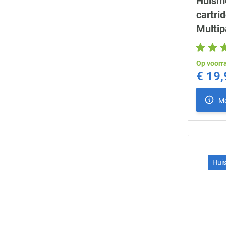
Huism
cartri
Multip
Op voorr
€ 19,
Me
Hui