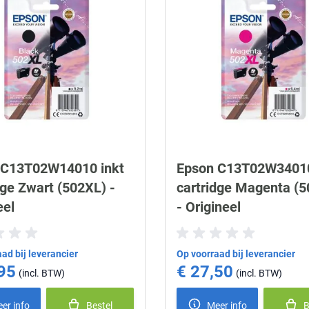
 C13T02W14010 inkt
Epson C13T02W34010
dge Zwart (502XL) -
cartridge Magenta (
eel
- Origineel
ad bij leverancier
Op voorraad bij leverancier
95
€ 27,50
er info
Bestel
Meer info
B