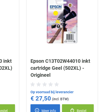
 inkt
Epson C13T02W44010 inkt
502XL)
cartridge Geel (502XL) -
Origineel
Op voorraad bij leverancier
€ 27,50
estel
Meer info
Bestel