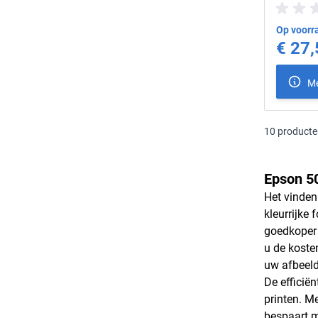
Op voorra
€ 27,
Me
10
producte
Epson 50
Het vinden
kleurrijke 
goedkoper z
u de koste
uw afbeeld
De efficiën
printen. M
bespaart m