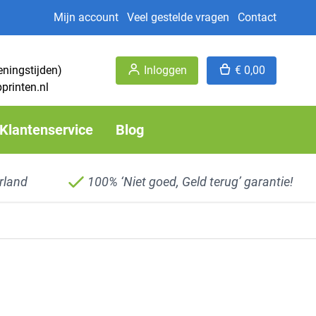
Mijn account
Veel gestelde vragen
Contact
eningstijden)
Inloggen
€ 0,00
printen.nl
Klantenservice
Blog
rland
100% ‘Niet goed, Geld terug’ garantie!