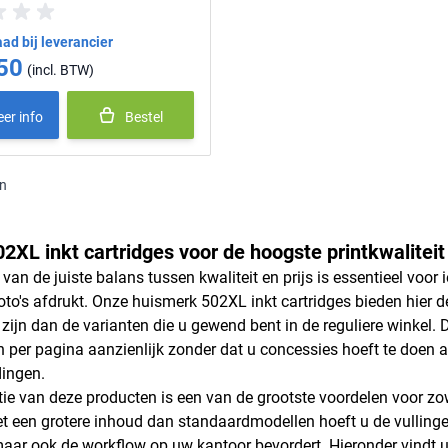
ad bij leverancier
50
er info
Bestel
n
2XL inkt cartridges voor de hoogste printkwaliteit
 van de juiste balans tussen kwaliteit en prijs is essentieel voo
foto's afdrukt. Onze huismerk 502XL inkt cartridges bieden hier 
ijn dan de varianten die u gewend bent in de reguliere winkel. D
n per pagina aanzienlijk zonder dat u concessies hoeft te doen 
ingen.
tie van deze producten is een van de grootste voordelen voor zowe
et een grotere inhoud dan standaardmodellen hoeft u de vullingen
aar ook de workflow op uw kantoor bevordert. Hieronder vindt u e