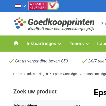
Ga naar de inhoud
Inktcartridges
Toners
Lab
Gratis verzending boven €50
24/7 tele
Home
/
Inktcartridges
/
Epson Cartridges
/
Epson cartrid
Eps
Zoek uw product