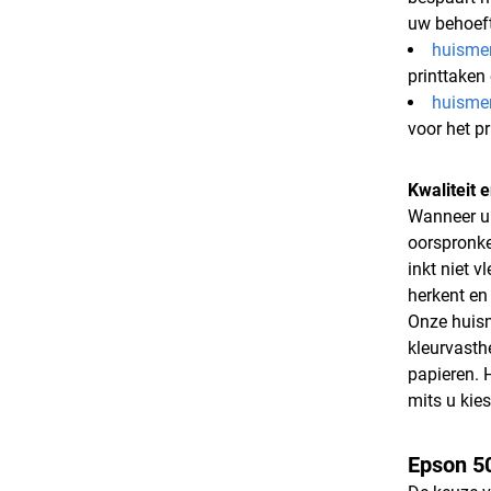
uw behoeft
huisme
printtaken
huisme
voor het p
Kwaliteit
Wanneer u 
oorspronke
inkt niet v
herkent en
Onze huism
kleurvasthe
papieren. 
mits u kie
Epson 50