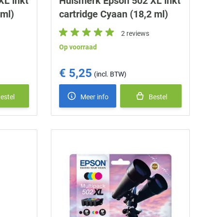
XL inkt
Huismerk Epson 502 XL inkt
 ml)
cartridge Cyaan (18,2 ml)
2 reviews
Op voorraad
€ 5,25
estel
Meer info
Bestel