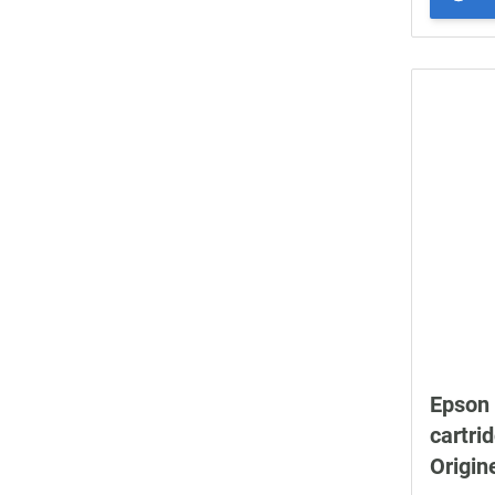
Epson
cartri
Origin