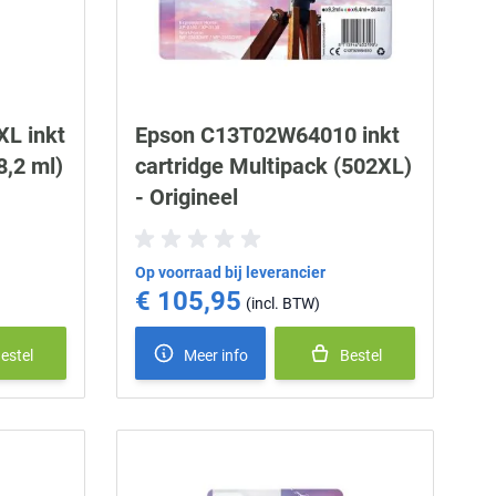
XL inkt
Epson C13T02W64010 inkt
8,2 ml)
cartridge Multipack (502XL)
- Origineel
Op voorraad bij leverancier
€ 105,95
estel
Meer info
Bestel