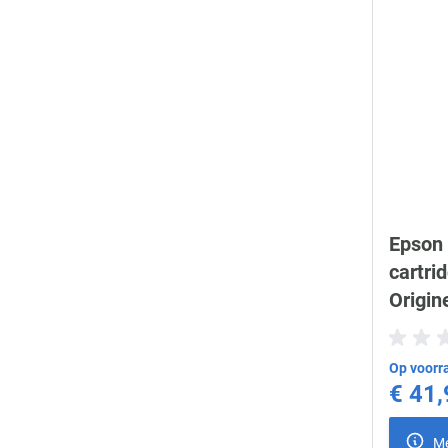
Epson
cartri
Origin
Op voorra
€ 41,
Me