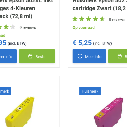
erk Epson 502XL inkt
Huismerk Epson 502 
dges 4-Kleuren
cartridge Zwart (18,2
ack (72,8 ml)
8 reviews
9 reviews
Op voorraad
aad
95
€ 5,25
er info
Bestel
Meer info
B
smerk
Huismerk