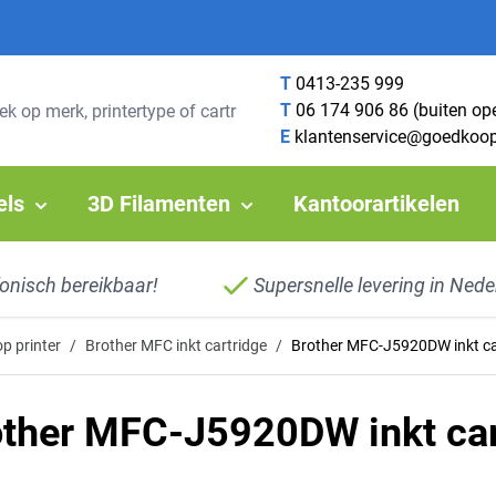
T
0413-235 999
T
06 174 906 86 (buiten op
E
klantenservice@goedkoop
els
3D Filamenten
Kantoorartikelen
fonisch bereikbaar!
Supersnelle levering in Nede
p printer
/
Brother MFC inkt cartridge
/
Brother MFC-J5920DW inkt ca
other MFC-J5920DW inkt car