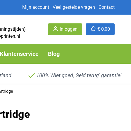
Mijn account
Veel gestelde vragen
Contact
eningstijden)
Inloggen
€ 0,00
printen.nl
Klantenservice
Blog
rland
100% ‘Niet goed, Geld terug’ garantie!
rtridge
tridge