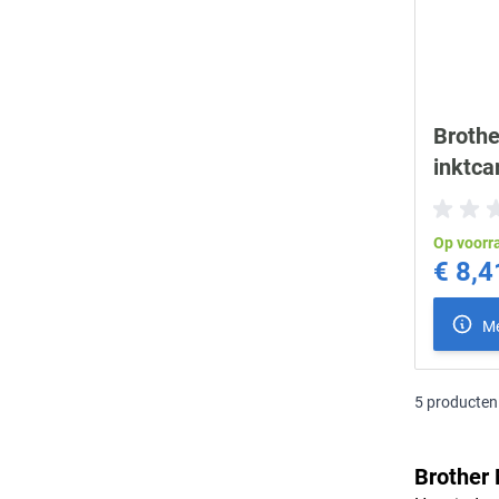
Brothe
inktca
Op voorr
€ 8,4
Me
5
producten
Brother 