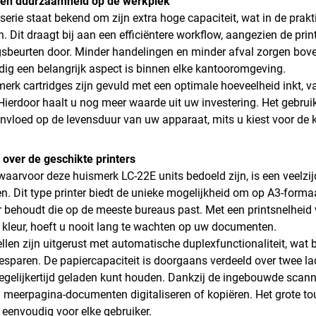
e en duurzaamheid op de werkplek
erie staat bekend om zijn extra hoge capaciteit, wat in de prakt
. Dit draagt bij aan een efficiëntere workflow, aangezien de print
sbeurten door. Minder handelingen en minder afval zorgen bov
ig een belangrijk aspect is binnen elke kantooromgeving.
erk cartridges zijn gevuld met een optimale hoeveelheid inkt, 
 Hierdoor haalt u nog meer waarde uit uw investering. Het gebru
invloed op de levensduur van uw apparaat, mits u kiest voor de 
 over de geschikte printers
waarvoor deze huismerk LC-22E units bedoeld zijn, is een veelzijd
. Dit type printer biedt de unieke mogelijkheid om op A3-formaa
 behoudt die op de meeste bureaus past. Met een printsnelheid 
n kleur, hoeft u nooit lang te wachten op uw documenten.
len zijn uitgerust met automatische duplexfunctionaliteit, wat 
besparen. De papiercapaciteit is doorgaans verdeeld over twee l
egelijkertijd geladen kunt houden. Dankzij de ingebouwde scan
l meerpagina-documenten digitaliseren of kopiëren. Het grote t
n eenvoudig voor elke gebruiker.