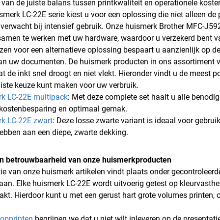
 van de juiste balans tussen printkwaliteit en operationele koste
smerk LC-22E serie kiest u voor een oplossing die niet alleen 
u verwacht bij intensief gebruik. Onze huismerk Brother MFC-J59
amen te werken met uw hardware, waardoor u verzekerd bent van 
zen voor een alternatieve oplossing bespaart u aanzienlijk op de
an uw documenten. De huismerk producten in ons assortiment v
t de inkt snel droogt en niet vlekt. Hieronder vindt u de meest p
juiste keuze kunt maken voor uw verbruik.
k LC-22E multipack
: Met deze complete set haalt u alle benodigd
kostenbesparing en optimaal gemak.
k LC-22E zwart
: Deze losse zwarte variant is ideaal voor gebru
ebben aan een diepe, zwarte dekking.
 en betrouwbaarheid van onze huismerkproducten
ie van onze huismerk artikelen vindt plaats onder gecontroleer
taan. Elke huismerk LC-22E wordt uitvoerig getest op kleurvasth
aakt. Hierdoor kunt u met een gerust hart grote volumes printen, 
opprinten
begrijpen we dat u niet wilt inleveren op de presentat