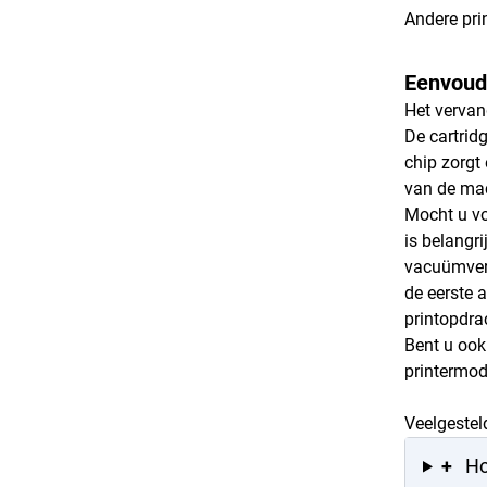
Andere pri
Eenvoudi
Het vervan
De cartrid
chip zorgt 
van de mac
Mocht u vo
is belangri
vacuümverp
de eerste 
printopdrac
Bent u ook
printermod
Veelgestel
+
Ho