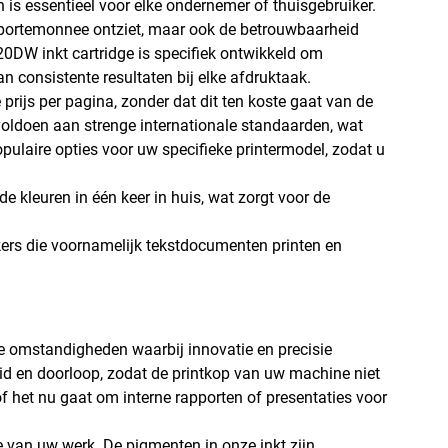
n is essentieel voor elke ondernemer of thuisgebruiker.
de portemonnee ontziet, maar ook de betrouwbaarheid
20DW inkt cartridge is specifiek ontwikkeld om
consistente resultaten bij elke afdruktaak.
 prijs per pagina, zonder dat dit ten koste gaat van de
oldoen aan strenge internationale standaarden, wat
opulaire opties voor uw specifieke printermodel, zodat u
e kleuren in één keer in huis, wat zorgt voor de
ikers die voornamelijk tekstdocumenten printen en
de omstandigheden waarbij innovatie en precisie
eid en doorloop, zodat de printkop van uw machine niet
of het nu gaat om interne rapporten of presentaties voor
ie van uw werk. De pigmenten in onze inkt zijn