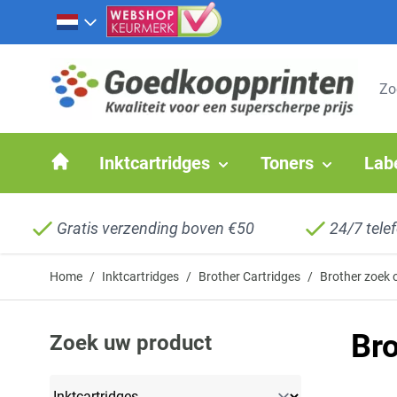
Ga naar de inhoud
Inktcartridges
Toners
Lab
Gratis verzending boven €50
24/7 tele
Home
/
Inktcartridges
/
Brother Cartridges
/
Brother zoek o
Br
Zoek uw product