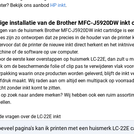
nter? Bekijk ons aanbod
HP inkt
.
ge installatie van de Brother MFC-J5920DW inkt c
gen van de huismerk Brother MFC-J5920DW inkt cartridge is een
ges zijn zo ontworpen dat ze precies in de houder van de printer 
ervoor dat de printer de nieuwe inkt direct herkent en het inktn
hine of de software op uw computer.
or de eerste keer overstappen op huismerk LC-22E, dan zult u merk
jk om de beschermende folie of clip pas te verwijderen vlak voord
akking waarin onze producten worden geleverd, blijft de inkt ve
afdruk maakt. Wij raden aan om altijd een multipack op voorraad
ht zonder inkt komt te zitten.
 op zoek naar andere merken? Wij hebben ook een ruim assort
ellen.
de vragen over de LC-22E inkt
eveel pagina's kan ik printen met een huismerk LC-22E c