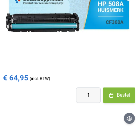
Op voorraad
- Ma-Do: voor 15:30 besteld = vandaag verzonden
- Vr: voor 14:00 besteld = vandaag verzonden
- Za-Zo: maandag verzonden
€ 79,95
€ 64,95
Aantal
Bestel