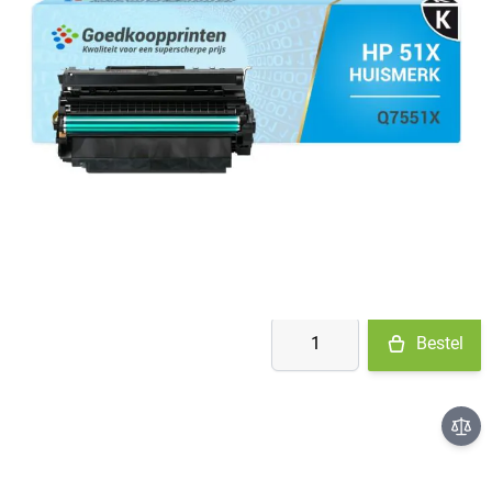
Op voorraad bij leverancier
- binnen 2 werkdagen verstuurd
€ 57,48
€ 45,38
Aantal
Bestel