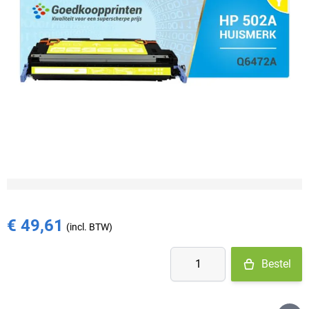
Niet op voorraad
- Product langere tijd niet beschikbaar? Neem even
contact op
€ 49,61
Aantal
Bestel