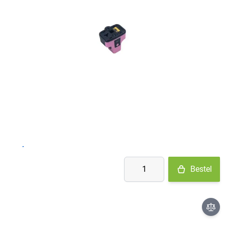
Op voorraad
- Ma-Do: voor 15:30 besteld = vandaag verzonden
- Vr: voor 14:00 besteld = vandaag verzonden
- Za-Zo: maandag verzonden
€ 4,90
Aantal
Bestel