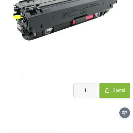
Op voorraad
- Ma-Do: voor 15:30 besteld = vandaag verzonden
- Vr: voor 14:00 besteld = vandaag verzonden
- Za-Zo: maandag verzonden
€ 114,95
Aantal
Bestel