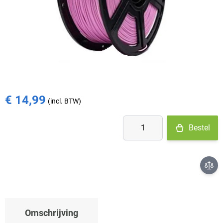
- Ma-Do: voor 15:30 besteld = vandaag verzonden
- Vr: voor 14:00 besteld = vandaag verzonden
- Za-Zo: maandag verzonden
€ 23,98
€ 14,99
Aantal
Bestel
Omschrijving